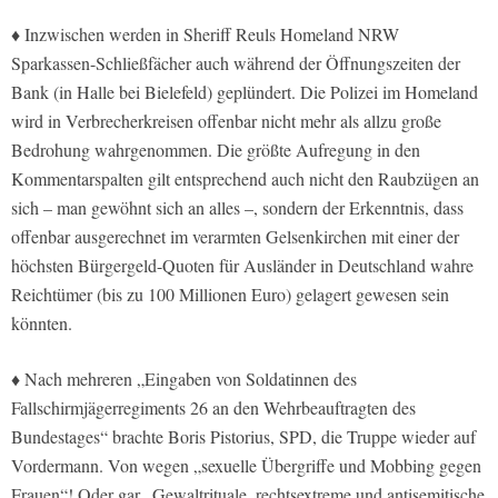
♦ Inzwischen werden in Sheriff Reuls Homeland NRW
Sparkassen-Schließfächer auch während der Öffnungszeiten der
Bank (in Halle bei Bielefeld) geplündert. Die Polizei im Homeland
wird in Verbrecherkreisen offenbar nicht mehr als allzu große
Bedrohung wahrgenommen. Die größte Aufregung in den
Kommentarspalten gilt entsprechend auch nicht den Raubzügen an
sich – man gewöhnt sich an alles –, sondern der Erkenntnis, dass
offenbar ausgerechnet im verarmten Gelsenkirchen mit einer der
höchsten Bürgergeld-Quoten für Ausländer in Deutschland wahre
Reichtümer (bis zu 100 Millionen Euro) gelagert gewesen sein
könnten.
♦ Nach mehreren „Eingaben von Soldatinnen des
Fallschirmjägerregiments 26 an den Wehrbeauftragten des
Bundestages“ brachte Boris Pistorius, SPD, die Truppe wieder auf
Vordermann. Von wegen „sexuelle Übergriffe und Mobbing gegen
Frauen“! Oder gar „Gewaltrituale, rechtsextreme und antisemitische