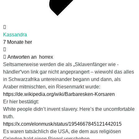
Kassandra
7 Monate her
Antworten an
horrex
Seltsamerweise werden die als „Sklavenfänger wie -
händler“von link gar nicht angeprangert – wiewohl das alles
in Schwarzafrika untereinander begann und dann, als
Araber mitmischten, ein Riesenmarkt wurde:
https://de.wikipedia.org/wiki/Barbaresken-Korsaren
Er hier bestätigt:
White people didn’t invent slavery. Here’s the uncomfortable
truth.
https://x.com/elonmusk/status/1954667845121442015
Es waren tatsächlich die USA, die dem aus religiösen
Gründen bald einen Riegel vorschoben.