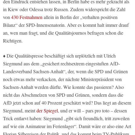
den Eindruck entstehen lassen, in Berlin habe es mehr gekracht als
in Kiew oder Odessa trotz Russen. Zudem widerspricht die Zahl
von
430 Festnahmen
allein in Berlin der „verhalten positiven
Bilanz“ der SPD-Innensenatorin. Aber es kommt halt immer drauf
an, wen man fragt, und die Qualitätsjournos befragen schon die
Richtigen.
♦ Die Qualitätspresse beschäftigt sich urplötzlich mit Ulrich
Siegmund aus dem „gesichert rechtsextrem eingestuften AfD-
Landesverband Sachsen-Anhalt“, der, wenn die SPD und Grünen
noch etwas mehr verkacken, der nächste Ministerpräsident von
Sachsen-Anhalt werden dürfte. Wie konnte das passieren? Also
nicht das Abschmelzen von SPD und Grünen, sondern dass die
AfD jetzt schon auf 40 Prozent geschätzt wird? Das liegt an diesem
Siegmund, meint
der Spiegel
, und er will – pars pro toto – dessen
Trick entlarvt haben: Siegmund „gibt sich freundlich, tritt zuweilen
auf wie ein Animateur im Ferienlager“. Damit wäre er also eine Art
Florian Silbereisen der Politik, und das kommt beim TV-Publikum