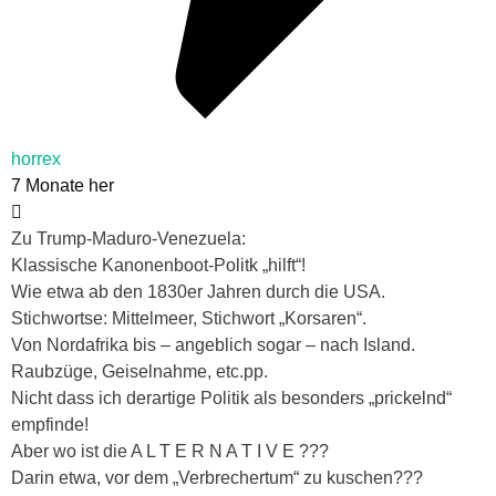
horrex
7 Monate her
Zu Trump-Maduro-Venezuela:
Klassische Kanonenboot-Politk „hilft“!
Wie etwa ab den 1830er Jahren durch die USA.
Stichwortse: Mittelmeer, Stichwort „Korsaren“.
Von Nordafrika bis – angeblich sogar – nach Island.
Raubzüge, Geiselnahme, etc.pp.
Nicht dass ich derartige Politik als besonders „prickelnd“
empfinde!
Aber wo ist die A L T E R N A T I V E ???
Darin etwa, vor dem „Verbrechertum“ zu kuschen???