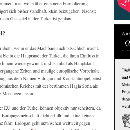
mmen, man wolle über eine neue Formulierung
ert sich bisher standhaft, klein beizugeben. Nächste
 ein Gastspiel in der Türkei ist geplant.
l?
WA
Q
verübeln, wenn er das Machbare auch tatsächlich macht.
bleibt die Hauptstadt der Türkei, die ihren Einfluss in
hinein wiedergewinnt, und Istanbul als Hauptstadt
Tägl
vergangene Zeiten und maulige europäische Vorbehalte,
und 
ung aus dem Namen Erdogan und Konstantinopel, einst
Mein
 römischen Reiches mit der berühmten Hagia Sofia als
Frage
te Moscheemuseum.
darg
werd
er EU und der Türkei können objektiv nur scheitern, da
n Europagemeinschaft nicht erfüllt und aktuell einen
z fährt. Erdogan geht inzwischen weltweit gegen