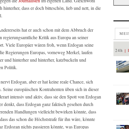
 gegen die
Journalisten
im eigenen Land. Gleichwohl
interher, dass er doch bitteschön, lieb und nett, in die
l.
Andererseits hat er auch schon mit dem Abbruch der
MEI
hn regierungsamtliche Kritik aus Europa an seiner
pört. Viele Europäer wären froh, wenn Erdogan seine
24h
 die Regierungen Europas, vorneweg Merkel, laufen
er und hinterher und hinterher, katzbuckeln und
n Politik.
 nervt Erdogan, aber er hat keine reale Chance, sich
en. Seine europäischen Kontrahenten üben sich in dieser
erart intensiv und aktiv, dass sie den Spott von Erdogan
Wer denkt, dass Erdogan ganz faktisch gesehen durch
erenden Handlungen vielleicht bewirken könnte, dass
ass das schon die Höchststrafe für ihn wäre, könnte
ung Erdogan nichts passieren könnte, was Europas