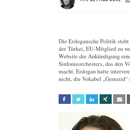
VON
BETTINA RÖHL
Die Erdogansche Politik steh
der Türkei, EU-Mitglied zu wer
Website die Ankündigung eine
Sinfonieorchesters, das den
macht. Erdogan hatte interven
nicht, die Vokabel „Genozid“ 
Facebook
Twitter
Linkedin
Xing
Em