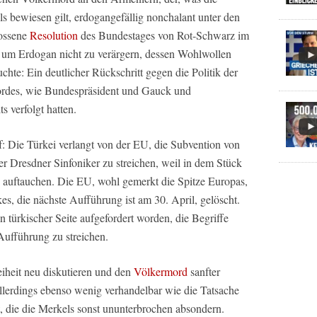
als bewiesen gilt, erdogangefällig nonchalant unter den
lossene
Resolution
des Bundestages von Rot-Schwarz im
 um Erdogan nicht zu verärgern, dessen Wohlwollen
chte: Ein deutlicher Rückschritt gegen die Politik der
rdes, wie Bundespräsident und Gauck und
s verfolgt hatten.
f: Die Türkei verlangt von der EU, die Subvention von
r Dresdner Sinfoniker zu streichen, weil in dem Stück
auftauchen. Die EU, wohl gemerkt die Spitze Europas,
s, die nächste Aufführung ist am 30. April, gelöscht.
 türkischer Seite aufgefordert worden, die Begriffe
ufführung zu streichen.
eiheit neu diskutieren und den
Völkermord
sanfter
llerdings ebenso wenig verhandelbar wie die Tatsache
, die die Merkels sonst ununterbrochen absondern.