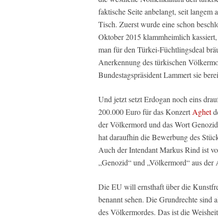
faktische Seite anbelangt, seit langem 
Tisch. Zuerst wurde eine schon besch
Oktober 2015 klammheimlich kassiert,
man für den Türkei-Füchtlingsdeal bräu
Anerkennung des türkischen Völkermo
Bundestagspräsident Lammert sie bereit
Und jetzt setzt Erdogan noch eins drau
200.000 Euro für das Konzert
Aghet
de
der Völkermord und das Wort Genozid 
hat daraufhin die Bewerbung des Stücke
Auch der Intendant Markus Rind ist von
„Genozid“ und „Völkermord“ aus der A
Die EU will ernsthaft über die Kunstfr
benannt sehen. Die Grundrechte sind a
des Völkermordes. Das ist die Weisheit