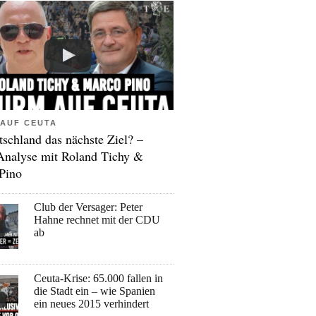
AUF CEUTA
tschland das nächste Ziel? –
Analyse mit Roland Tichy &
Pino
Club der Versager: Peter
Hahne rechnet mit der CDU
ab
Ceuta-Krise: 65.000 fallen in
die Stadt ein – wie Spanien
ein neues 2015 verhindert