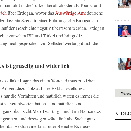
nn man fährt in die Türkei, beruflich oder als Tourist und
räch
über Erdogan, wovor das
Auswärtige Amt
deutsche
er dass ein Szenario einer Führungsrolle Erdogans in
 Lauf der Geschichte negativ überrascht werden. Erdogan
wichte zwischen EU und Türkei und bringt die
ng, real gesprochen, zur Selbstentwertung durch die
 ist gruselig und widerlich
das linke Lager, das einen Vorteil daraus zu ziehen
e Art geradezu stolz auf ihre Exklusivstellung als
Weiter
s nur die Vorfahren und natürlich waren es immer die
t zu verantworten hatten. Und natürlich sind
 – ganz oben steht Mao Tse Tung – nicht im Namen des
VIDE
getreten, und deswegen wäre die linke Sache ganz
. Aber das Exklusivmerkmal oder Beinahe-Exklusiv-