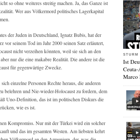
cht so ohne weiteres streitig machen. Ja, das Ganze ist
 Realität. Wer aus Völkermord politisches Lagerkapital
mmen.
tes der Juden in Deutschland, Ignatz Bubis, hat der
z vor seinem Tod im Jahr 2000 seinen Satz erläutert,
aust nicht verzeihen könnten, weil sie sich an den
STURM 
aber nur die eine makabre Realität. Die andere ist die
Ist Deu
ocaust für gegenwärtige Zwecke.
Ceuta-
Marco 
ich einzelne Personen Rechte heraus, die anderen
zu belehren und Nie-wieder-Holocaust zu fordern, dem
ß Uno-Definition, das ist im politischen Diskurs die
ücken, wie es ist.
nen Kompromiss. Nur mit der Türkei wird ein solcher
kauft und das im gesamten Westen. Am liebsten kehrt
schen Völkermord an den Armeniern, der, was die