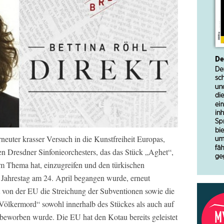
rneuter krasser Versuch in die Kunstfreiheit Europas,
en Dresdner Sinfonieorchesters, das das Stück „Aghet“,
 Thema hat, einzugreifen und den türkischen
Jahrestag am 24. April begangen wurde, erneut
t von der EU die Streichung der Subventionen sowie die
ölkermord“ sowohl innerhalb des Stückes als auch auf
 beworben wurde. Die EU hat den Kotau bereits geleistet