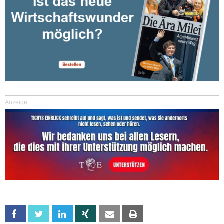
Anzeige
Facebook
Twitter
Linkedin
Xing
Email
Print