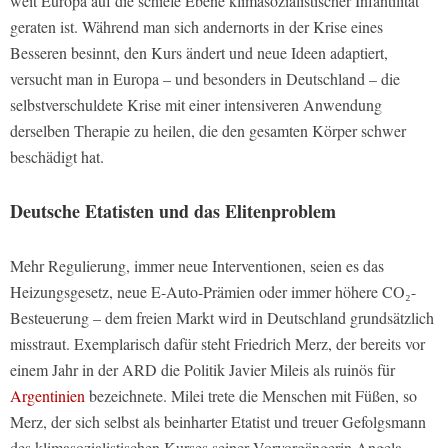
weit Europa auf die schiefe Ebene klimasozialistischer Infantilität
geraten ist. Während man sich andernorts in der Krise eines
Besseren besinnt, den Kurs ändert und neue Ideen adaptiert,
versucht man in Europa – und besonders in Deutschland – die
selbstverschuldete Krise mit einer intensiveren Anwendung
derselben Therapie zu heilen, die den gesamten Körper schwer
beschädigt hat.
Deutsche Etatisten und das Elitenproblem
Mehr Regulierung, immer neue Interventionen, seien es das
Heizungsgesetz, neue E-Auto-Prämien oder immer höhere CO₂-
Besteuerung – dem freien Markt wird in Deutschland grundsätzlich
misstraut. Exemplarisch dafür steht Friedrich Merz, der bereits vor
einem Jahr in der ARD die Politik Javier Mileis als ruinös für
Argentinien
bezeichnete. Milei trete die Menschen mit Füßen, so
Merz, der sich selbst als beinharter Etatist und treuer Gefolgsmann
des klimasozialistischen Kurses seiner Vorvorgängerin Angela