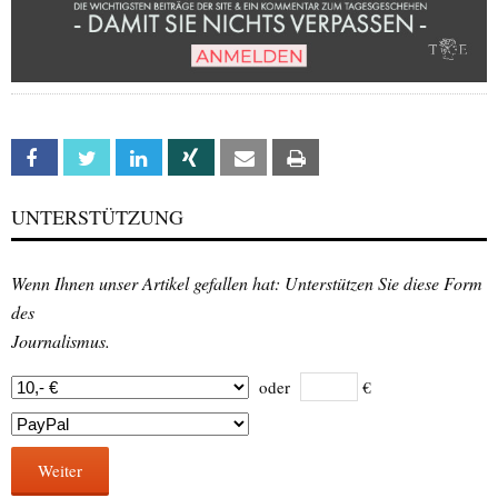
Facebook
Twitter
Linkedin
Xing
Email
Print
UNTERSTÜTZUNG
Wenn Ihnen unser Artikel gefallen hat: Unterstützen Sie diese Form
des
Journalismus.
oder
€
Weiter