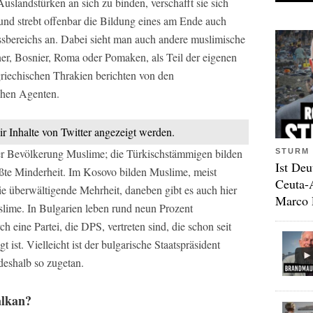
Auslandstürken an sich zu binden, verschafft sie sich
nd strebt offenbar die Bildung eines am Ende auch
ussbereichs an. Dabei sieht man auch andere muslimische
r, Bosnier, Roma oder Pomaken, als Teil der eigenen
riechischen Thrakien berichten von den
chen Agenten.
ir Inhalte von Twitter angezeigt werden.
r Bevölkerung Muslime; die Türkischstämmigen bilden
STURM 
Ist Deu
rößte Minderheit. Im Kosovo bilden Muslime, meist
Ceuta-
ie überwältigende Mehrheit, daneben gibt es auch hier
Marco 
lime. In Bulgarien leben rund neun Prozent
h eine Partei, die DPS, vertreten sind, die schon seit
t ist. Vielleicht ist der bulgarische Staatspräsident
deshalb so zugetan.
alkan?