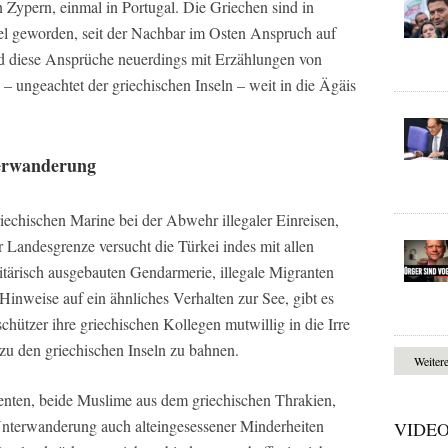
 Zypern, einmal in Portugal. Die Griechen sind in
nibel geworden, seit der Nachbar im Osten Anspruch auf
und diese Ansprüche neuerdings mit Erzählungen von
 – ungeachtet der griechischen Inseln – weit in die Ägäis
terwanderung
iechischen Marine bei der Abwehr illegaler Einreisen,
r Landesgrenze versucht die Türkei indes mit allen
litärisch ausgebauten Gendarmerie, illegale Migranten
Hinweise auf ein ähnliches Verhalten zur See, gibt es
hützer ihre griechischen Kollegen mutwillig in die Irre
u den griechischen Inseln zu bahnen.
Weiter
enten, beide Muslime aus dem griechischen Thrakien,
n Unterwanderung auch alteingesessener Minderheiten
VIDE