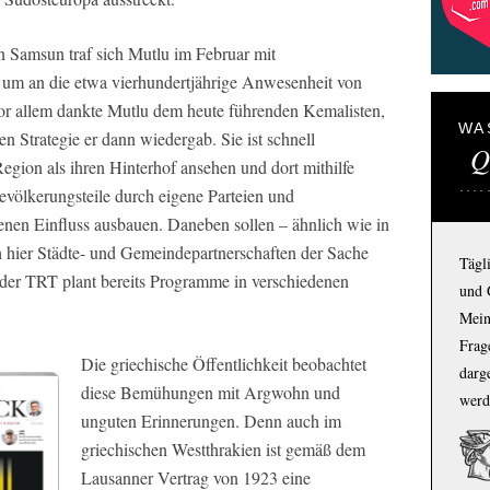
 Samsun traf sich Mutlu im Februar mit
um an die etwa vierhundertjährige Anwesenheit von
or allem dankte Mutlu dem heute führenden Kemalisten,
WA
 Strategie er dann wiedergab. Sie ist schnell
Q
egion als ihren Hinterhof ansehen und dort mithilfe
völkerungsteile durch eigene Parteien und
enen Einfluss ausbauen. Daneben sollen – ähnlich wie in
 hier Städte- und Gemeindepartnerschaften der Sache
Tägl
nder TRT plant bereits Programme in verschiedenen
und 
Mein
Frage
Die griechische Öffentlichkeit beobachtet
darg
diese Bemühungen mit Argwohn und
werd
unguten Erinnerungen. Denn auch im
griechischen Westthrakien ist gemäß dem
Lausanner Vertrag von 1923 eine