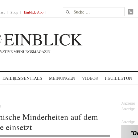
Suche nach:
ast
Shop
Einblick-Abo
DAILI|ES|SENTIALS
MEINUNGEN
VIDEOS
FEUILLETON
N
mische Minderheiten auf dem
Anzeige
e einsetzt