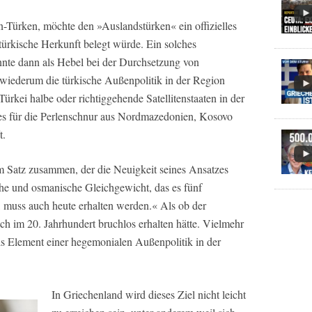
n-Türken, möchte den »Auslandstürken« ein offizielles
türkische Herkunft belegt würde. Ein solches
te dann als Hebel bei der Durchsetzung von
wiederum die türkische Außenpolitik in der Region
rkei halbe oder richtiggehende Satellitenstaaten in der
ies für die Perlenschnur aus Nordmazedonien, Kosovo
t.
m Satz zusammen, der die Neuigkeit seines Ansatzes
che und osmanische Gleichgewicht, das es fünf
 muss auch heute erhalten werden.« Als ob der
ch im 20. Jahrhundert bruchlos erhalten hätte. Vielmehr
ls Element einer hegemonialen Außenpolitik in der
In Griechenland wird dieses Ziel nicht leicht