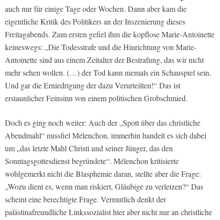
auch nur für einige Tage oder Wochen. Dann aber kam die
eigentliche Kritik des Politikers an der Inszenierung dieses
Freitagabends. Zum ersten gefiel ihm die kopflose Marie-Antoinette
keineswegs: „Die Todesstrafe und die Hinrichtung von Marie-
Antoinette sind aus einem Zeitalter der Bestrafung, das wir nicht
mehr sehen wollen. (…) der Tod kann niemals ein Schauspiel sein.
Und gar die Erniedrigung der dazu Verurteilten!“ Das ist
erstaunlicher Feinsinn von einem politischen Grobschmied.
Doch es ging noch weiter: Auch der „Spott über das christliche
Abendmahl“ missfiel Mélenchon, immerhin handelt es sich dabei
um „das letzte Mahl Christi und seiner Jünger, das den
Sonntagsgottesdienst begründete“. Mélenchon kritisierte
wohlgemerkt nicht die Blasphemie daran, stellte aber die Frage:
„Wozu dient es, wenn man riskiert, Gläubige zu verletzen?“ Das
scheint eine berechtigte Frage. Vermutlich denkt der
palästinafreundliche Linkssozialist hier aber nicht nur an christliche