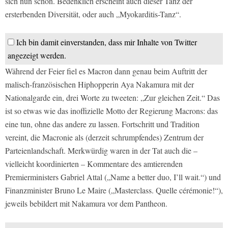
sich nun schon. Bedenklich erscheint auch dieser Tanz der
ersterbenden Diversität, oder auch „Myokarditis-Tanz“.
Ich bin damit einverstanden, dass mir Inhalte von Twitter
angezeigt werden.
Während der Feier fiel es Macron dann genau beim Auftritt der
malisch-französischen Hiphopperin Aya Nakamura mit der
Nationalgarde ein, drei Worte zu tweeten: „Zur gleichen Zeit.“ Das
ist so etwas wie das inoffizielle Motto der Regierung Macrons: das
eine tun, ohne das andere zu lassen. Fortschritt und Tradition
vereint, die Macronie als (derzeit schrumpfendes) Zentrum der
Parteienlandschaft. Merkwürdig waren in der Tat auch die –
vielleicht koordinierten – Kommentare des amtierenden
Premierministers Gabriel Attal („Name a better duo, I’ll wait.“) und
Finanzminister Bruno Le Maire („Masterclass. Quelle cérémonie!“),
jeweils bebildert mit Nakamura vor dem Pantheon.