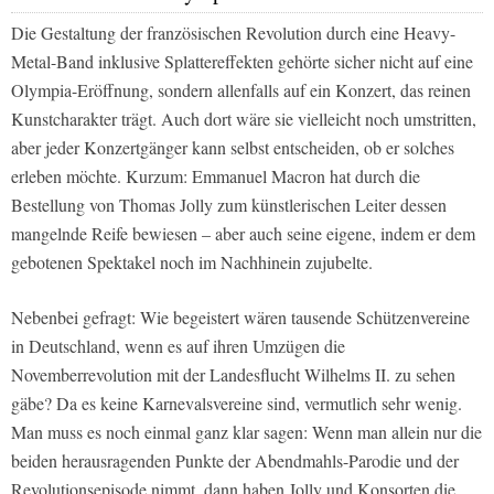
Die Gestaltung der französischen Revolution durch eine Heavy-
Metal-Band inklusive Splattereffekten gehörte sicher nicht auf eine
Olympia-Eröffnung, sondern allenfalls auf ein Konzert, das reinen
Kunstcharakter trägt. Auch dort wäre sie vielleicht noch umstritten,
aber jeder Konzertgänger kann selbst entscheiden, ob er solches
erleben möchte. Kurzum: Emmanuel Macron hat durch die
Bestellung von Thomas Jolly zum künstlerischen Leiter dessen
mangelnde Reife bewiesen – aber auch seine eigene, indem er dem
gebotenen Spektakel noch im Nachhinein zujubelte.
Nebenbei gefragt: Wie begeistert wären tausende Schützenvereine
in Deutschland, wenn es auf ihren Umzügen die
Novemberrevolution mit der Landesflucht Wilhelms II. zu sehen
gäbe? Da es keine Karnevalsvereine sind, vermutlich sehr wenig.
Man muss es noch einmal ganz klar sagen: Wenn man allein nur die
beiden herausragenden Punkte der Abendmahls-Parodie und der
Revolutionsepisode nimmt, dann haben Jolly und Konsorten die