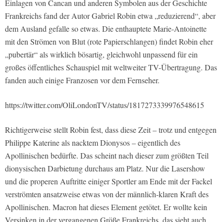
Einlagen von Cancan und anderen Symbolen aus der Geschichte
Frankreichs fand der Autor Gabriel Robin etwa „reduzierend“, aber
dem Ausland gefalle so etwas. Die enthauptete Marie-Antoinette
mit den Strömen von Blut (rote Papierschlangen) findet Robin eher
„pubertär“ als wirklich bösartig, gleichwohl unpassend für ein
großes öffentliches Schauspiel mit weltweiter TV-Übertragung. Das
fanden auch einige Franzosen vor dem Fernseher.
https://twitter.com/OliLondonTV/status/1817273339976548615
Richtigerweise stellt Robin fest, dass diese Zeit – trotz und entgegen
Philippe Katerine als nacktem Dionysos – eigentlich des
Apollinischen bedürfte. Das scheint nach dieser zum größten Teil
dionysischen Darbietung durchaus am Platz. Nur die Lasershow
und die properen Auftritte einiger Sportler am Ende mit der Fackel
verströmten ansatzweise etwas von der männlich-klaren Kraft des
Apollinischen. Macron hat dieses Element getötet. Er wollte kein
Versinken in der vergangenen Größe Frankreichs, das sieht auch