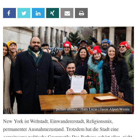
Facebook
Twitter
Linkedin
Xing
Email
Print
picture alliance / Hans Lucas | Jason Alpert-Wisnia
New York ist Weltstadt, Einwandererstadt, Religionsmix,
permanenter Ausnahmezustand. Trotzdem hat die Stadt eine
gemeinsame politische Grammatik: Das Rathaus gehört allen, nicht