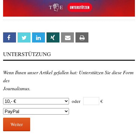
Facebook
Twitter
Linkedin
Xing
Email
Print
UNTERSTÜTZUNG
Wenn Ihnen unser Artikel gefallen hat: Unterstützen Sie diese Form
des
Journalismus.
oder
€
Weiter