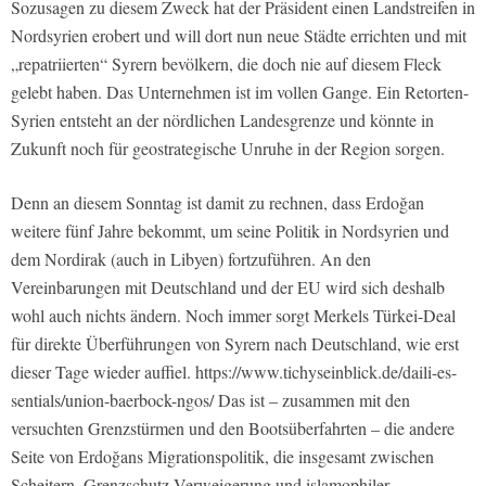
Sozusagen zu diesem Zweck hat der Präsident einen Landstreifen in
Nordsyrien erobert und will dort nun neue Städte errichten und mit
„repatriierten“ Syrern bevölkern, die doch nie auf diesem Fleck
gelebt haben. Das Unternehmen ist im vollen Gange. Ein Retorten-
Syrien entsteht an der nördlichen Landesgrenze und könnte in
Zukunft noch für geostrategische Unruhe in der Region sorgen.
Denn an diesem Sonntag ist damit zu rechnen, dass Erdoğan
weitere fünf Jahre bekommt, um seine Politik in Nordsyrien und
dem Nordirak (auch in Libyen) fortzuführen. An den
Vereinbarungen mit Deutschland und der EU wird sich deshalb
wohl auch nichts ändern. Noch immer sorgt Merkels Türkei-Deal
für direkte Überführungen von Syrern nach Deutschland, wie erst
dieser Tage wieder auffiel. https://www.tichyseinblick.de/daili-es-
sentials/union-baerbock-ngos/ Das ist – zusammen mit den
versuchten Grenzstürmen und den Bootsüberfahrten – die andere
Seite von Erdoğans Migrationspolitik, die insgesamt zwischen
Scheitern, Grenzschutz-Verweigerung und islamophiler