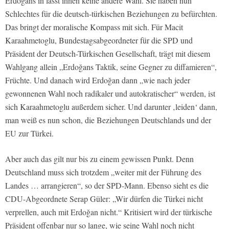
Erdoğans in lässt ihnen keine andere Wahl. Sie haben nun
Schlechtes für die deutsch-türkischen Beziehungen zu befürchten.
Das bringt der moralische Kompass mit sich. Für Macit
Karaahmetoglu, Bundestagsabgeordneter für die SPD und
Präsident der Deutsch-Türkischen Gesellschaft, trägt mit diesem
Wahlgang allein „Erdoğans Taktik, seine Gegner zu diffamieren“,
Früchte. Und danach wird Erdoğan dann „wie nach jeder
gewonnenen Wahl noch radikaler und autokratischer“ werden, ist
sich Karaahmetoglu außerdem sicher. Und darunter ‚leiden‘ dann,
man weiß es nun schon, die Beziehungen Deutschlands und der
EU zur Türkei.
Aber auch das gilt nur bis zu einem gewissen Punkt. Denn
Deutschland muss sich trotzdem „weiter mit der Führung des
Landes … arrangieren“, so der SPD-Mann. Ebenso sieht es die
CDU-Abgeordnete Serap Güler: „Wir dürfen die Türkei nicht
verprellen, auch mit Erdoğan nicht.“ Kritisiert wird der türkische
Präsident offenbar nur so lange, wie seine Wahl noch nicht