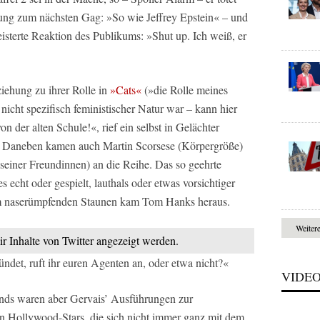
itung zum nächsten Gag: »So wie Jeffrey Epstein« – und
eisterte Reaktion des Publikums: »Shut up. Ich weiß, er
iehung zu ihrer Rolle in
»Cats«
(»die Rolle meines
 nicht spezifisch feministischer Natur war – kann hier
n der alten Schule!«, rief ein selbst in Gelächter
s. Daneben kamen auch Martin Scorsese (Körpergröße)
seiner Freundinnen) an die Reihe. Das so geehrte
 echt oder gespielt, lauthals oder etwas vorsichtiger
nem naserümpfenden Staunen kam Tom Hanks heraus.
Weiter
ir Inhalte von Twitter angezeigt werden.
ndet, ruft ihr euren Agenten an, oder etwa nicht?«
VIDE
nds waren aber Gervais’ Ausführungen zur
n Hollywood-Stars, die sich nicht immer ganz mit dem