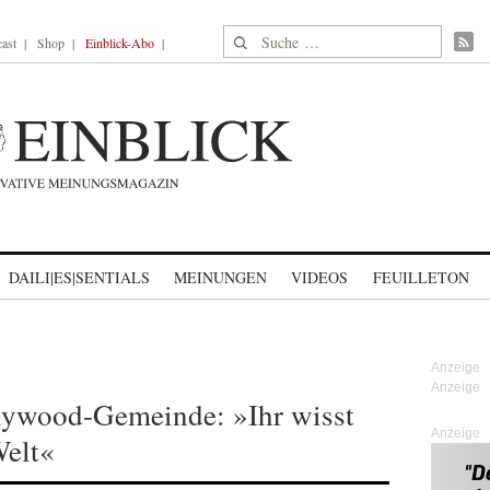
Suche nach:
ast
Shop
Einblick-Abo
DAILI|ES|SENTIALS
MEINUNGEN
VIDEOS
FEUILLETON
lywood-Gemeinde: »Ihr wisst
Anzeige
Welt«