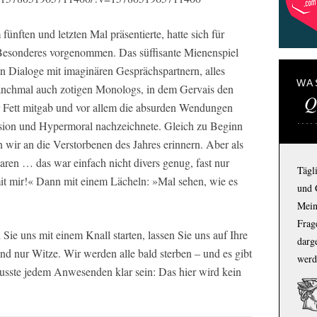
ünften und letzten Mal präsentierte, hatte sich für
Besonderes vorgenommen. Das süffisante Mienenspiel
en Dialoge mit imaginären Gesprächspartnern, alles
WA
manchmal auch zotigen Monologs, in dem Gervais den
Q
 Fett mitgab und vor allem die absurden Wendungen
usion und Hypermoral nachzeichnete. Gleich zu Beginn
n wir an die Verstorbenen des Jahres erinnern. Aber als
waren … das war einfach nicht divers genug, fast nur
Tägl
mit mir!« Dann mit einem Lächeln: »Mal sehen, wie es
und 
Mein
Frage
Sie uns mit einem Knall starten, lassen Sie uns auf Ihre
darg
nd nur Witze. Wir werden alle bald sterben – und es gibt
werd
musste jedem Anwesenden klar sein: Das hier wird kein