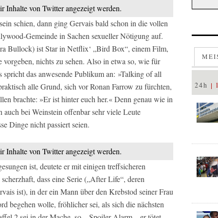
ir Inhalte von Twitter angezeigt werden.
ein schien, dann ging Gervais bald schon in die vollen
llywood-Gemeinde in Sachen sexueller Nötigung auf.
a Bullock) ist Star in Netflix‘ „Bird Box“, einem Film,
MEI
vorgeben, nichts zu sehen. Also in etwa so, wie für
s spricht das anwesende Publikum an: »Talking of all
24h
raktisch alle Grund, sich vor Ronan Farrow zu fürchten,
llen brachte: »Er ist hinter euch her.« Denn genau wie in
 auch bei Weinstein offenbar sehr viele Leute
e Dinge nicht passiert seien.
ir Inhalte von Twitter angezeigt werden.
esungen ist, deutete er mit einigen treffsicheren
scherzhaft, dass eine Serie („After Life“, deren
ais ist), in der ein Mann über den Krebstod seiner Frau
rd begehen wolle, fröhlicher sei, als sich die nächsten
el 2 sei in der Mache, so – Spoiler Alarm – er tötet