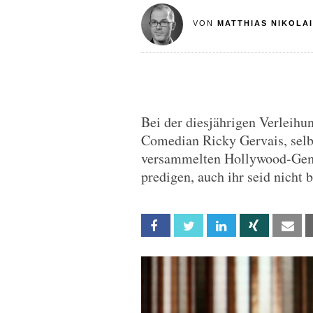
VON
MATTHIAS NIKOLAI
Bei der diesjährigen Verleihu
Comedian Ricky Gervais, selbs
versammelten Hollywood-Geme
predigen, auch ihr seid nicht b
Facebook
Twitter
Linkedin
Xing
Em