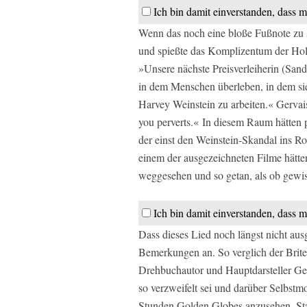
Ich bin damit einverstanden, dass m
Wenn das noch eine bloße Fußnote zu s
und spießte das Komplizentum der Ho
»Unsere nächste Preisverleiherin (Sandr
in dem Menschen überleben, in dem sie 
Harvey Weinstein zu arbeiten.« Gervai
you perverts.« In diesem Raum hätten p
der einst den Weinstein-Skandal ins Ro
einem der ausgezeichneten Filme hätten
weggesehen und so getan, als ob gewiss
Ich bin damit einverstanden, dass m
Dass dieses Lied noch längst nicht ausg
Bemerkungen an. So verglich der Brite 
Drehbuchautor und Hauptdarsteller Gerv
so verzweifelt sei und darüber Selbstmo
Stunden Golden Globes anzusehen. Staff