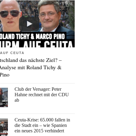
AUF CEUTA
tschland das nächste Ziel? –
Analyse mit Roland Tichy &
Pino
Club der Versager: Peter
Hahne rechnet mit der CDU
ab
Ceuta-Krise: 65.000 fallen in
die Stadt ein – wie Spanien
ein neues 2015 verhindert