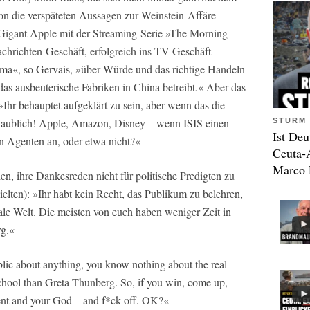
n die verspäteten Aussagen zur Weinstein-Affäre
-Gigant Apple mit der Streaming-Serie »The Morning
achrichten-Geschäft, erfolgreich ins TV-Geschäft
ama«, so Gervais, »über Würde und das richtige Handeln
as ausbeuterische Fabriken in China betreibt.« Aber das
»Ihr behauptet aufgeklärt zu sein, aber wenn das die
nglaublich! Apple, Amazon, Disney – wenn ISIS einen
STURM 
Ist Deu
en Agenten an, oder etwa nicht?«
Ceuta-
Marco 
n, ihre Dankesreden nicht für politische Predigten zu
ielten): »Ihr habt kein Recht, das Publikum zu belehren,
reale Welt. Die meisten von euch haben weniger Zeit in
rg.«
ublic about anything, you know nothing about the real
school than Greta Thunberg. So, if you win, come up,
gent and your God – and f*ck off. OK?«