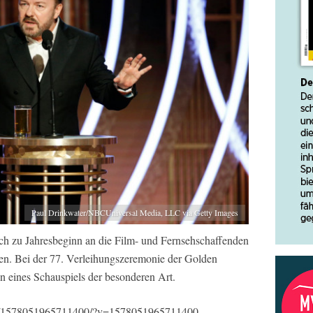
Paul Drinkwater/NBCUniversal Media, LLC via Getty Images
rlich zu Jahresbeginn an die Film- und Fernsehschaffenden
den. Bei der 77. Verleihungszeremonie der Golden
 eines Schauspiels der besonderen Art.
os/1578051965711400/?v=1578051965711400