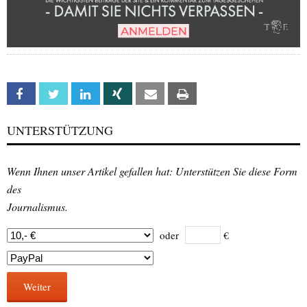
Facebook
Twitter
Linkedin
Xing
Email
Print
UNTERSTÜTZUNG
Wenn Ihnen unser Artikel gefallen hat: Unterstützen Sie diese Form
des
Journalismus.
oder
€
Weiter