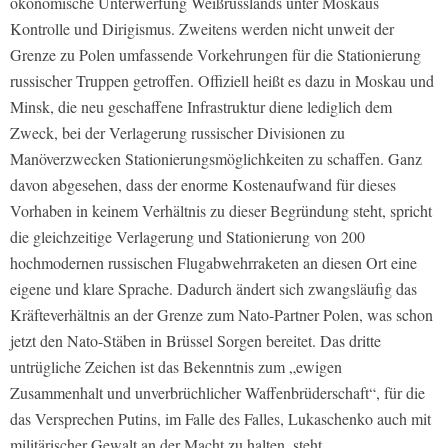
ökonomische Unterwerfung Weißrusslands unter Moskaus
Kontrolle und Dirigismus. Zweitens werden nicht unweit der
Grenze zu Polen umfassende Vorkehrungen für die Stationierung
russischer Truppen getroffen. Offiziell heißt es dazu in Moskau und
Minsk, die neu geschaffene Infrastruktur diene lediglich dem
Zweck, bei der Verlagerung russischer Divisionen zu
Manöverzwecken Stationierungsmöglichkeiten zu schaffen. Ganz
davon abgesehen, dass der enorme Kostenaufwand für dieses
Vorhaben in keinem Verhältnis zu dieser Begründung steht, spricht
die gleichzeitige Verlagerung und Stationierung von 200
hochmodernen russischen Flugabwehrraketen an diesen Ort eine
eigene und klare Sprache. Dadurch ändert sich zwangsläufig das
Kräfteverhältnis an der Grenze zum Nato-Partner Polen, was schon
jetzt den Nato-Stäben in Brüssel Sorgen bereitet. Das dritte
untrügliche Zeichen ist das Bekenntnis zum „ewigen
Zusammenhalt und unverbrüchlicher Waffenbrüderschaft“, für die
das Versprechen Putins, im Falle des Falles, Lukaschenko auch mit
militärischer Gewalt an der Macht zu halten, steht.