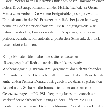
Lisicki. Vorher hatte Hajdarowicz unter ominösen Umstanden einen
hohen Kredit aufgenommen, um die Mehrheitsanteile an Gremi
Media zu erwerben. Die weitere Ereignisabfolge sorgte zwar für
Enthusiasmus in der PO-Parteizentrale, ließ aber jeden halbwegs
neutralen Beobachter erschaudern: Die Kündigungswelle war
mitnichten das Ergebnis erforderlicher Einsparungen, sondern ein
perfider, beinahe schon autoritärer politischer Schwenk, den viele
Leser sofort erkannten.
Einige Monate früher haben die später entlassenen
„Rzeczpospolita“-Redakteure das liberal-konservative
Wochenmagazin „Uważam Rze“ gegründet, das sich wachsender
Popularität erfreute. Die Sache hatte nur einen Haken: Dem damals
amtierenden Premier Donald Tusk gefielen die darin abgedruckten
Artikel nicht. So haben die Journalisten unter anderem eine
Gesetzesvorlage der PO-PSL-Regierung kritisiert, wonach ein
Verkauf der Mehrheitsbeteiligung an der Luftfahrtlinie LOT
möglich gewesen wäre. Dieser leichtsinnige Plan, der allen Ernstes