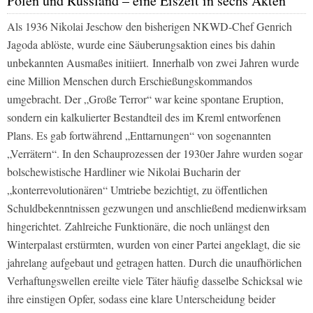
Polen und Russland – eine Eiszeit in sechs Akten
Als 1936 Nikolai Jeschow den bisherigen NKWD-Chef Genrich
Jagoda ablöste, wurde eine Säuberungsaktion eines bis dahin
unbekannten Ausmaßes initiiert. Innerhalb von zwei Jahren wurde
eine Million Menschen durch Erschießungskommandos
umgebracht. Der „Große Terror“ war keine spontane Eruption,
sondern ein kalkulierter Bestandteil des im Kreml entworfenen
Plans. Es gab fortwährend „Enttarnungen“ von sogenannten
„Verrätern“. In den Schauprozessen der 1930er Jahre wurden sogar
bolschewistische Hardliner wie Nikolai Bucharin der
„konterrevolutionären“ Umtriebe bezichtigt, zu öffentlichen
Schuldbekenntnissen gezwungen und anschließend medienwirksam
hingerichtet. Zahlreiche Funktionäre, die noch unlängst den
Winterpalast erstürmten, wurden von einer Partei angeklagt, die sie
jahrelang aufgebaut und getragen hatten. Durch die unaufhörlichen
Verhaftungswellen ereilte viele Täter häufig dasselbe Schicksal wie
ihre einstigen Opfer, sodass eine klare Unterscheidung beider