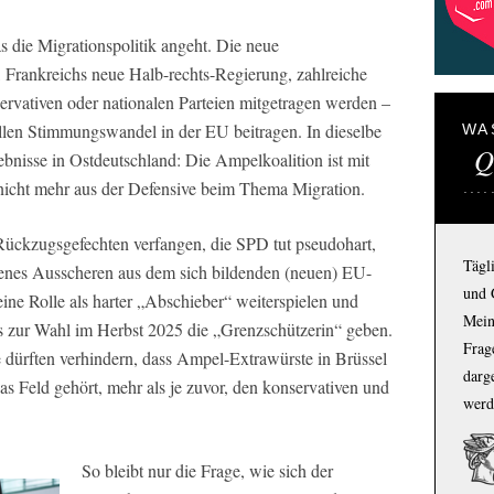
s die Migrationspolitik angeht. Die neue
rankreichs neue Halb-rechts-Regierung, zahlreiche
rvativen oder nationalen Parteien mitgetragen werden –
uellen Stimmungswandel in der EU beitragen. In dieselbe
WA
Q
bnisse in Ostdeutschland: Die Ampelkoalition ist mit
nicht mehr aus der Defensive beim Thema Migration.
Rückzugsgefechten verfangen, die SPD tut pseudohart,
Tägl
ffenes Ausscheren aus dem sich bildenden (neuen) EU-
und 
ine Rolle als harter „Abschieber“ weiterspielen und
Mein
s zur Wahl im Herbst 2025 die „Grenzschützerin“ geben.
Frage
ie dürften verhindern, dass Ampel-Extrawürste in Brüssel
darg
as Feld gehört, mehr als je zuvor, den konservativen und
werd
So bleibt nur die Frage, wie sich der