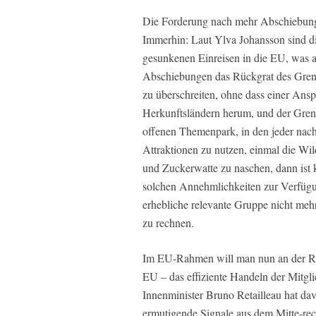
Die Forderung nach mehr Abschiebunge
Immerhin: Laut Ylva Johansson sind di
gesunkenen Einreisen in die EU, was abe
Abschiebungen das Rückgrat des Grenzs
zu überschreiten, ohne dass einer Ansp
Herkunftsländern herum, und der Grenz
offenen Themenpark, in den jeder nach
Attraktionen zu nutzen, einmal die W
und Zuckerwatte zu naschen, dann ist 
solchen Annehmlichkeiten zur Verfügung
erhebliche relevante Gruppe nicht meh
zu rechnen.
Im EU-Rahmen will man nun an der Rück
EU – das effiziente Handeln der Mitgli
Innenminister Bruno Retailleau hat da
ermutigende Signale aus dem Mitte-rech