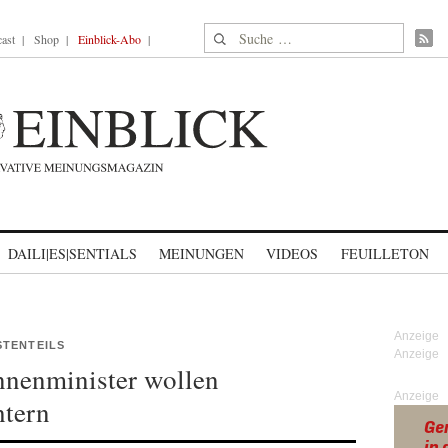
Suche nach:
ast
Shop
Einblick-Abo
DAILI|ES|SENTIALS
MEINUNGEN
VIDEOS
FEUILLETON
STENTEILS
nnenminister wollen
Anzeige
htern