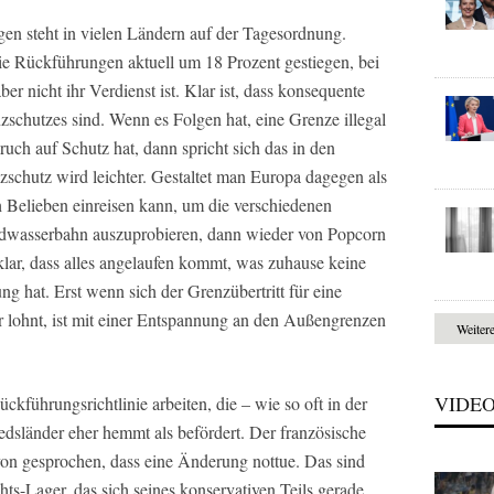
n steht in vielen Ländern auf der Tagesordnung.
e Rückführungen aktuell um 18 Prozent gestiegen, bei
r nicht ihr Verdienst ist. Klar ist, dass konsequente
chutzes sind. Wenn es Folgen hat, eine Grenze illegal
ruch auf Schutz hat, dann spricht sich das in den
schutz wird leichter. Gestaltet man Europa dagegen als
 Belieben einreisen kann, um die verschiedenen
ildwasserbahn auszuprobieren, dann wieder von Popcorn
klar, dass alles angelaufen kommt, was zuhause keine
 hat. Erst wenn sich der Grenzübertritt für eine
r lohnt, ist mit einer Entspannung an den Außengrenzen
Weiter
VIDE
führungsrichtlinie arbeiten, die – wie so oft in der
edsländer eher hemmt als befördert. Der französische
von gesprochen, dass eine Änderung nottue. Das sind
ts-Lager, das sich seines konservativen Teils gerade