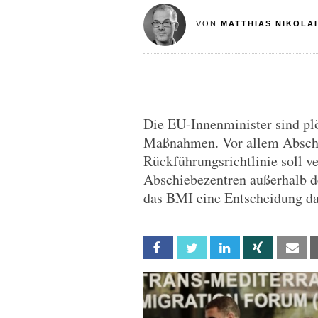
VON
MATTHIAS NIKOLAI
Die EU-Innenminister sind plö
Maßnahmen. Vor allem Abschi
Rückführungsrichtlinie soll v
Abschiebezentren außerhalb 
das BMI eine Entscheidung da
Facebook
Twitter
Linkedin
Xing
Em