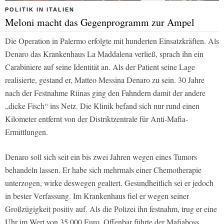
POLITIK IN ITALIEN
Meloni macht das Gegenprogramm zur Ampel
Die Operation in Palermo erfolgte mit hunderten Einsatzkräften. Als
Denaro das Krankenhaus La Maddalena verließ, sprach ihn ein
Carabiniere auf seine Identität an. Als der Patient seine Lage
realisierte, gestand er, Matteo Messina Denaro zu sein. 30 Jahre
nach der Festnahme Riinas ging den Fahndern damit der andere
„dicke Fisch“ ins Netz. Die Klinik befand sich nur rund einen
Kilometer entfernt von der Distriktzentrale für Anti-Mafia-
Ermittlungen.
Denaro soll sich seit ein bis zwei Jahren wegen eines Tumors
behandeln lassen. Er habe sich mehrmals einer Chemotherapie
unterzogen, wirke deswegen gealtert. Gesundheitlich sei er jedoch
in bester Verfassung. Im Krankenhaus fiel er wegen seiner
Großzügigkeit positiv auf. Als die Polizei ihn festnahm, trug er eine
Uhr im Wert von 35.000 Euro. Offenbar führte der Mafiaboss