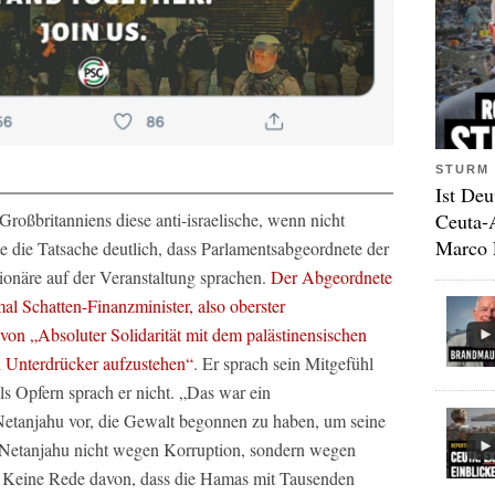
STURM 
Ist Deu
Großbritanniens diese anti-israelische, wenn nicht
Ceuta-
Marco 
e die Tatsache deutlich, dass Parlamentsabgeordnete der
onäre auf der Veranstaltung sprachen.
Der Abgeordnete
l Schatten-Finanzminister, also oberster
 von „Absoluter Solidarität mit dem palästinensischen
n Unterdrücker aufzustehen“
. Er sprach sein Mitgefühl
ls Opfern sprach er nicht. „Das war ein
Netanjahu vor, die Gewalt begonnen zu haben, um seine
 Netanjahu nicht wegen Korruption, sondern wegen
. Keine Rede davon, dass die Hamas mit Tausenden