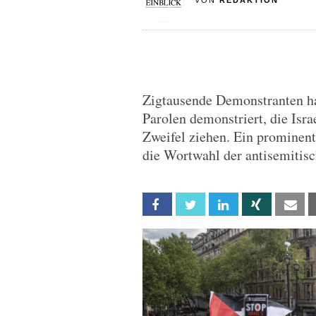
VON
REDAKTION
Zigtausende Demonstranten h
Parolen demonstriert, die Isra
Zweifel ziehen. Ein prominen
die Wortwahl der antisemiti
Facebook
Twitter
Linkedin
Xing
Em