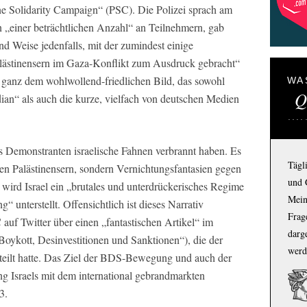
ine Solidarity Campaign“ (PSC). Die Polizei sprach am
 „einer beträchtlichen Anzahl“ an Teilnehmern, gab
nd Weise jedenfalls, mit der zumindest einige
Palästinensern im Gaza-Konflikt zum Ausdruck gebracht“
ht ganz dem wohlwollend-friedlichen Bild, das sowohl
WA
Q
ian“ als auch die kurze, vielfach von deutschen Medien
ss Demonstranten israelische Fahnen verbrannt haben. Es
Tägl
 den Palästinensern, sondern Vernichtungsfantasien gegen
und 
 wird Israel ein „brutales und unterdrückerisches Regime
Mein
 unterstellt. Offensichtlich ist dieses Narrativ
Frage
 auf Twitter über einen „fantastischen Artikel“ im
darg
kott, Desinvestitionen und Sanktionen“), die der
werd
rteilt hatte. Das Ziel der BDS-Bewegung und auch der
ung Israels mit dem international gebrandmarkten
3.