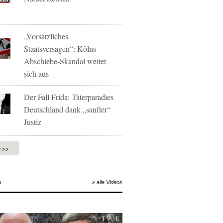
„Vorsätzliches
Staatsversagen“: Kölns
Abschiebe-Skandal weitet
sich aus
Der Fall Frida: Täterparadies
Deutschland dank „sanfter“
Justiz
e >>
O
» alle Videos