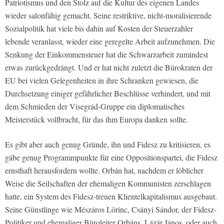
Patriotismus und den Stolz auf die Kultur des eigenen Landes
wieder salonfähig gemacht. Seine restriktive, nicht-moralisierende
Sozialpolitik hat viele bis dahin auf Kosten der Steuerzahler
lebende veranlasst, wieder eine geregelte Arbeit aufzunehmen. Die
Senkung der Einkommensteuer hat die Schwarzarbeit zumindest
etwas zurückgedrängt. Und er hat nicht zuletzt die Bürokraten der
EU bei vielen Gelegenheiten in ihre Schranken gewiesen, die
Durchsetzung einiger gefährlicher Beschlüsse verhindert, und mit
dem Schmieden der Visegrád-Gruppe ein diplomatisches
Meisterstück vollbracht, für das ihm Europa danken sollte.
Es gibt aber auch genug Gründe, ihn und Fidesz zu kritisieren, es
gäbe genug Programmpunkte für eine Oppositionspartei, die Fidesz
ernsthaft herausfordern wollte. Orbán hat, nachdem er löblicher
Weise die Seilschaften der ehemaligen Kommunisten zerschlagen
hatte, ein System des Fidesz-treuen Klientelkapitalismus ausgebaut.
Seine Günstlinge wie Mészáros Lörinc, Csányi Sándor, der Fidesz-
Politiker und ehemaliger Büroleiter Orbáns, Lázár János, oder auch