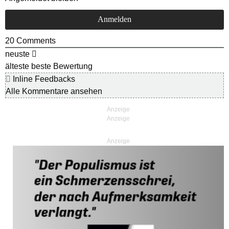
20
Comments
neuste
älteste
beste Bewertung
Inline Feedbacks
Alle Kommentare ansehen
Anzeige