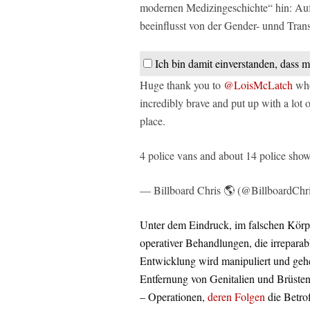
modernen Medizingeschichte“ hin: Auf 
beeinflusst von der Gender- unnd Trans
Ich bin damit einverstanden, dass m
Huge thank you to
@LoisMcLatch
who
incredibly brave and put up with a lot 
place.
4 police vans and about 14 police s
— Billboard Chris 🌎 (@BillboardChr
Unter dem Eindruck, im falschen Körpe
operativer Behandlungen, die irrepara
Entwicklung wird manipuliert und gehem
Entfernung von Genitalien und Brüsten
– Operationen,
deren Folgen
die Betrof