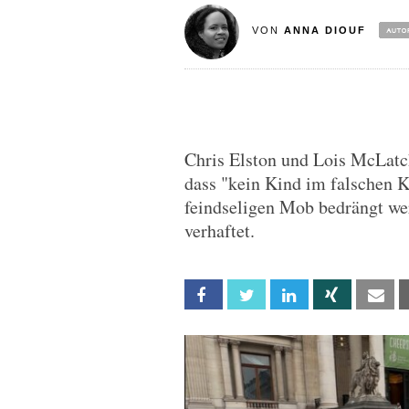
VON
ANNA DIOUF
Chris Elston und Lois McLatch
dass "kein Kind im falschen K
feindseligen Mob bedrängt wer
verhaftet.
Facebook
Twitter
Linkedin
Xing
Em