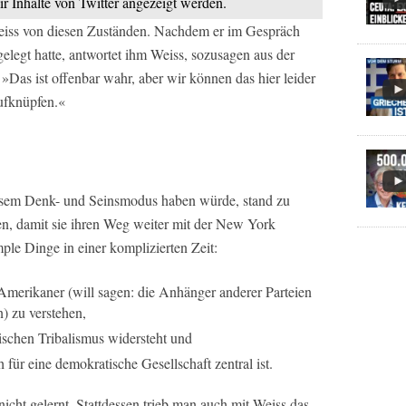
ir Inhalte von Twitter angezeigt werden.
Weiss von diesen Zuständen. Nachdem er im Gespräch
gelegt hatte, antwortet ihm Weiss, sozusagen aus der
Das ist offenbar wahr, aber wir können das hier leider
ufknüpfen.«
sem Denk- und Seinsmodus haben würde, stand zu
n, damit sie ihren Weg weiter mit der
New York
ple Dinge in einer komplizierten Zeit:
 Amerikaner (will sagen: die Anhänger anderer Parteien
) zu verstehen,
ischen Tribalismus widersteht und
 für eine demokratische Gesellschaft zentral ist.
cht gelernt. Stattdessen trieb man auch mit Weiss das