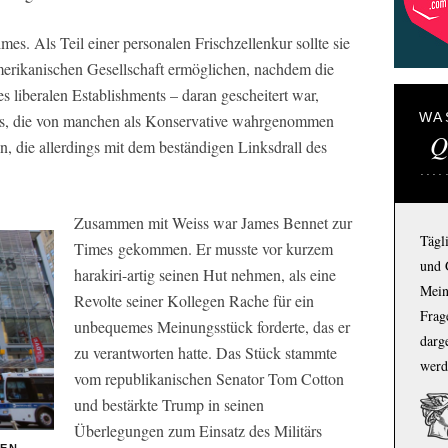
imes
. Als Teil einer personalen Frischzellenkur sollte sie
amerikanischen Gesellschaft ermöglichen, nachdem die
s liberalen Establishments – daran gescheitert war,
WA
s, die von manchen als Konservative wahrgenommen
Q
stin, die allerdings mit dem beständigen Linksdrall des
Zusammen mit Weiss war James Bennet zur
Tägl
Times
gekommen. Er musste vor kurzem
und 
harakiri-artig seinen Hut nehmen, als eine
Mein
Revolte seiner Kollegen Rache für ein
Frage
unbequemes Meinungsstück forderte, das er
darg
zu verantworten hatte. Das Stück stammte
werd
vom republikanischen Senator Tom Cotton
und bestärkte Trump in seinen
Überlegungen zum Einsatz des Militärs