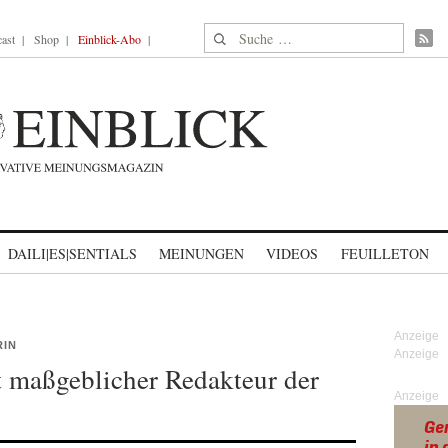
Suche nach:
ast
Shop
Einblick-Abo
DAILI|ES|SENTIALS
MEINUNGEN
VIDEOS
FEUILLETON
RIN
st maßgeblicher Redakteur der
Anzeige