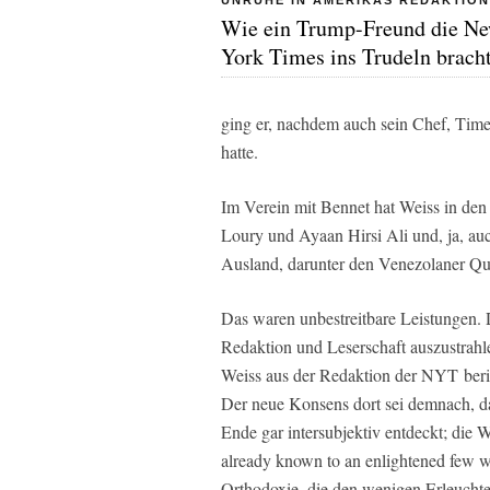
UNRUHE IN AMERIKAS REDAKTIO
Wie ein Trump-Freund die N
York Times ins Trudeln brach
ging er, nachdem auch sein Chef,
Time
hatte.
Im Verein mit Bennet hat Weiss in d
Loury und Ayaan Hirsi Ali und, ja, auc
Ausland, darunter den Venezolaner Qui
Das waren unbestreitbare Leistungen. D
Redaktion und Leserschaft auszustrahle
Weiss aus der Redaktion der
NYT
beri
Der neue Konsens dort sei demnach, d
Ende gar intersubjektiv entdeckt; die 
already known to an enlightened few wh
Orthodoxie, die den wenigen Erleuchte