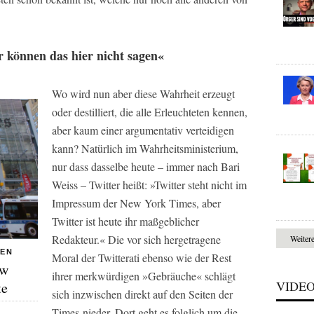
r können das hier nicht sagen«
Wo wird nun aber diese Wahrheit erzeugt
oder destilliert, die alle Erleuchteten kennen,
aber kaum einer argumentativ verteidigen
kann? Natürlich im Wahrheitsministerium,
nur dass dasselbe heute – immer nach Bari
Weiss – Twitter heißt: »Twitter steht nicht im
Impressum der
New York Times
, aber
Twitter ist heute ihr maßgeblicher
Redakteur.« Die vor sich hergetragene
Weiter
NEN
Moral der Twitterati ebenso wie der Rest
ew
ihrer merkwürdigen »Gebräuche« schlägt
VIDE
te
sich inzwischen direkt auf den Seiten der
Times
nieder. Dort geht es folglich um die