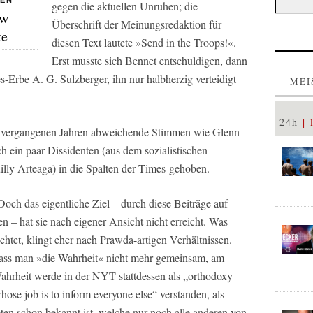
NEN
gegen die aktuellen Unruhen; die
ew
Überschrift der Meinungsredaktion für
te
diesen Text lautete »Send in the Troops!«.
Erst musste sich Bennet entschuldigen, dann
s
-Erbe A. G. Sulzberger, ihn nur halbherzig verteidigt
MEI
24h
en vergangenen Jahren abweichende Stimmen wie Glenn
h ein paar Dissidenten (aus dem sozialistischen
lly Arteaga) in die Spalten der
Times
gehoben.
och das eigentliche Ziel – durch diese Beiträge auf
n – hat sie nach eigener Ansicht nicht erreicht. Was
chtet, klingt eher nach Prawda-artigen Verhältnissen.
ass man »die Wahrheit« nicht mehr gemeinsam, am
Wahrheit werde in der NYT stattdessen als „orthodoxy
ose job is to inform everyone else“ verstanden, als
ten schon bekannt ist, welche nur noch alle anderen von