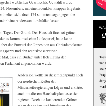
ungschef weiblichen Geschlechts. Gewählt wurde
4. Novembers, mit einem denkbar knappen Ergebnis.
nthielten sich, doch 174 stimmten sogar gegen die
ehr hätte Andersson durchfallen lassen.
WA
en Tages. Der Grund: Der Haushalt ihrer rot-grünen
Q
 der ex-kommunistischen Linkspartei) hatte keine
 aber der Entwurf der Opposition aus Christdemokraten,
ngspartei und den rechtskonservativen
Mal, dass ein Budget unter Beteiligung der
Tägl
en Parlament angenommen wurde.
und 
Mein
Andersson wollte zu diesem Zeitpunkt noch
Frage
darg
der nordischen Kultur der
werd
Minderheitsregierungen folgen und erklärte,
auch mit diesem Haushaltsplan lasse sich
regieren. Doch die koalierenden Grünen
sahen das anders und kündigten das