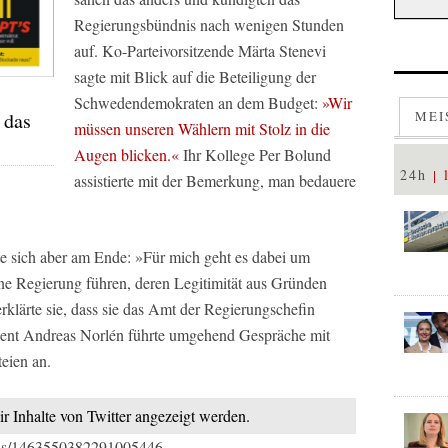
Regierungsbündnis nach wenigen Stunden
auf. Ko-Parteivorsitzende Märta Stenevi
sagte mit Blick auf die Beteiligung der
Schwedendemokraten an dem Budget:
»Wir
 das
MEI
müssen unseren Wählern mit Stolz in die
Augen blicken.«
Ihr Kollege Per Bolund
24h
assistierte mit der Bemerkung, man bedauere
te sich aber am Ende: »Für mich geht es dabei um
ine Regierung führen, deren Legitimität aus Gründen
klärte sie, dass sie das Amt der Regierungschefin
ident Andreas Norlén führte umgehend Gespräche mit
teien an.
ir Inhalte von Twitter angezeigt werden.
tatus/1463550382291005446