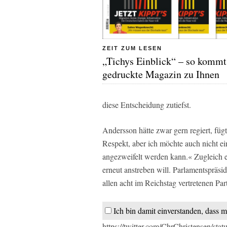
ZEIT ZUM LESEN
„Tichys Einblick“ – so kommt
gedruckte Magazin zu Ihnen
diese Entscheidung zutiefst.
Andersson hätte zwar gern regiert, füg
Respekt, aber ich möchte auch nicht e
angezweifelt werden kann.« Zugleich er
erneut anstreben will. Parlamentspräs
allen acht im Reichstag vertretenen Par
Ich bin damit einverstanden, dass m
https://twitter.com/ChrChristensen/s