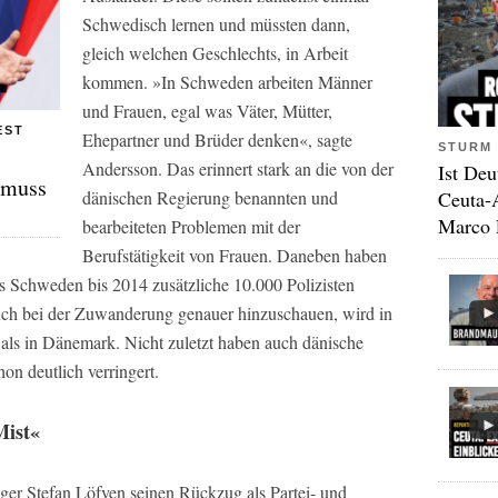
Schwedisch lernen und müssten dann,
gleich welchen Geschlechts, in Arbeit
kommen. »In Schweden arbeiten Männer
und Frauen, egal was Väter, Mütter,
EST
Ehepartner und Brüder denken«, sagte
STURM 
Andersson. Das erinnert stark an die von der
Ist Deu
, muss
Ceuta-
dänischen Regierung benannten und
Marco 
bearbeiteten Problemen mit der
Berufstätigkeit von Frauen. Daneben haben
s Schweden bis 2014 zusätzliche 10.000 Polizisten
auch bei der Zuwanderung genauer hinzuschauen, wird in
 als in Dänemark. Nicht zuletzt haben auch dänische
n deutlich verringert.
Mist«
er Stefan Löfven seinen Rückzug als Partei- und