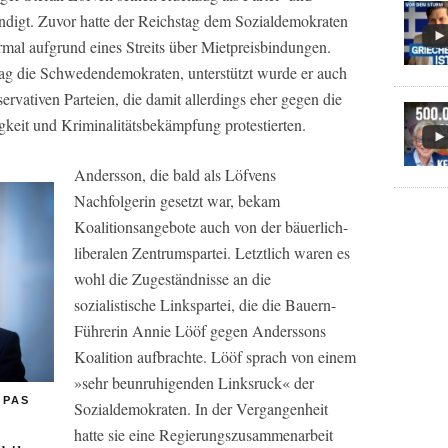
ndigt. Zuvor hatte der Reichstag dem Sozialdemokraten
ormal aufgrund eines Streits über Mietpreisbindungen.
rag die Schwedendemokraten, unterstützt wurde er auch
ervativen Parteien, die damit allerdings eher gegen die
gkeit und Kriminalitätsbekämpfung protestierten.
Andersson, die bald als Löfvens
Nachfolgerin gesetzt war, bekam
Koalitionsangebote auch von der bäuerlich-
liberalen Zentrumspartei. Letztlich waren es
wohl die Zugeständnisse an die
sozialistische Linkspartei, die die Bauern-
Führerin Annie Lööf gegen Anderssons
Koalition aufbrachte. Lööf sprach von einem
»sehr beunruhigenden Linksruck« der
OPAS
Sozialdemokraten. In der Vergangenheit
hatte sie eine Regierungszusammenarbeit