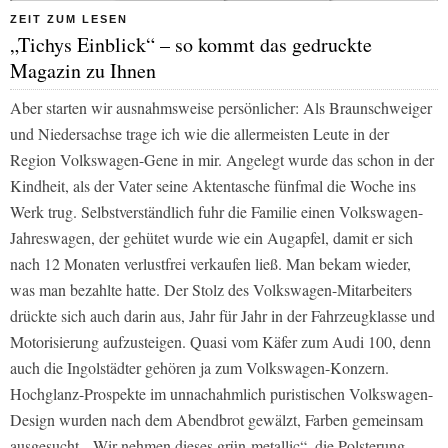
ZEIT ZUM LESEN
„Tichys Einblick“ – so kommt das gedruckte
Magazin zu Ihnen
Aber starten wir ausnahmsweise persönlicher: Als Braunschweiger
und Niedersachse trage ich wie die allermeisten Leute in der
Region Volkswagen-Gene in mir. Angelegt wurde das schon in der
Kindheit, als der Vater seine Aktentasche fünfmal die Woche ins
Werk trug. Selbstverständlich fuhr die Familie einen Volkswagen-
Jahreswagen, der gehütet wurde wie ein Augapfel, damit er sich
nach 12 Monaten verlustfrei verkaufen ließ. Man bekam wieder,
was man bezahlte hatte. Der Stolz des Volkswagen-Mitarbeiters
drückte sich auch darin aus, Jahr für Jahr in der Fahrzeugklasse und
Motorisierung aufzusteigen. Quasi vom Käfer zum Audi 100, denn
auch die Ingolstädter gehören ja zum Volkswagen-Konzern.
Hochglanz-Prospekte im unnachahmlich puristischen Volkswagen-
Design wurden nach dem Abendbrot gewälzt, Farben gemeinsam
ausgesucht, „Wir nehmen dieses grün-metallic“, die Polsterung