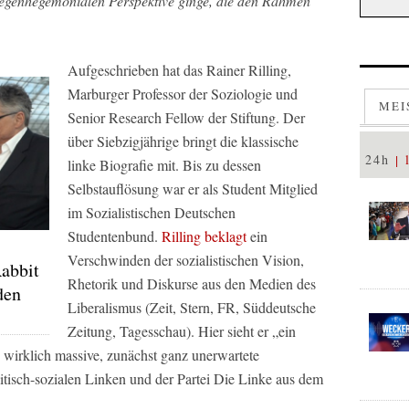
gegenhegemonialen Perspektive ginge, die den Rahmen
Aufgeschrieben hat das Rainer Rilling,
Marburger Professor der Soziologie und
MEI
Senior Research Fellow der Stiftung. Der
über Siebzigjährige bringt die klassische
24h
linke Biografie mit. Bis zu dessen
Selbstauflösung war er als Student Mitglied
im Sozialistischen Deutschen
Studentenbund.
Rilling beklagt
ein
Verschwinden der sozialistischen Vision,
abbit
Rhetorik und Diskurse aus den Medien des
den
Liberalismus (Zeit, Stern, FR, Süddeutsche
Zeitung, Tagesschau). Hier sieht er „ein
d wirklich massive, zunächst ganz unerwartete
litisch-sozialen Linken und der Partei Die Linke aus dem