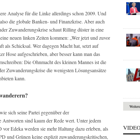
tere Analyse für die Linke allerdings schon 2009. Und
 also die globale Banken- und Finanzkrise. Aber auch
nder Zuwanderungskrise schaut Rilling düster in eine
 keine neuen linken Zeiten kommen: „Wer jetzt und zuvor
ft als Schicksal. Wer dagegen Macht hat, setzt auf
inker Hose aufgeschrieben, aber besser kann man das
umschreiben: Die Ohnmacht des kleinen Mannes ist die
 der Zuwanderungskrise die wenigsten Lösungsansätze
nbieten kann.
wanderern?
Weiter
wie sich seine Partei gegenüber der
ie Antworten sind kaum der Rede wert. Unter jedem
VIDE
vor Edeka werden sie mehr Haltung dazu erleben, als
 SPD und Grünen keine explizit zuwanderungskritischen,