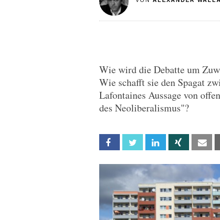
VON
ALEXANDER WALL
Wie wird die Debatte um Zuwa
Wie schafft sie den Spagat z
Lafontaines Aussage von offen
des Neoliberalismus"?
Facebook
Twitter
Linkedin
Xing
Em