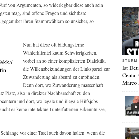
urf von Argumenten, so widerlegbar diese auch sein
ten mag, sind offene Fragen und sichtbare
st gegenüber ihren Stammwählern so unsicher, so
Nun hat diese oft bildungsferne
Wählerklientel kaum Schwierigkeiten,
vorbei an so einer komplizierten Dialektik,
ekkal
STURM 
Ist Deu
die Willensbekundungen der Linkspartei zur
fin
Ceuta-
Zuwanderung als absurd zu empfinden.
Marco 
Denn dort, wo Zuwanderung massenhaft
tz Platz, also in direkter Nachbarschaft zu den
entern und dort, wo legale und illegale Hilfsjobs
cht es keine intellektuell unterfütterten Erkenntnisse,
r Schlange vor einer Tafel auch davon halten, wenn die