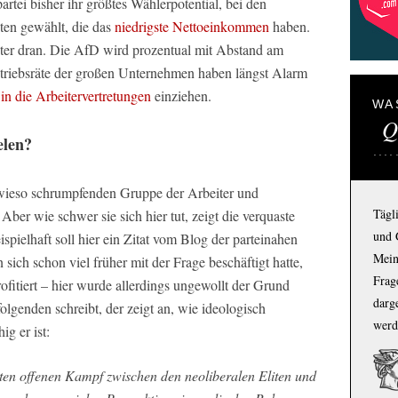
artei bisher ihr größtes Wählerpotential, bei den
en gewählt, die das
niedrigste Nettoeinkommen
haben.
ter dran. Die AfD wird prozentual mit Abstand am
etriebsräte der großen Unternehmen haben längst Alarm
n
in die Arbeitervertretungen
einziehen.
WA
Q
elen?
sowieso schrumpfenden Gruppe der Arbeiter und
Tägl
Aber wie schwer sie sich hier tut, zeigt die verquaste
und 
spielhaft soll hier ein Zitat vom Blog der parteinahen
Mein
ich schon viel früher mit der Frage beschäftigt hatte,
Frage
ofitiert – hier wurde allerdings ungewollt der Grund
darg
folgenden schreibt, der zeigt an, wie ideologisch
werd
g er ist:
nten offenen Kampf zwischen den neoliberalen Eliten und