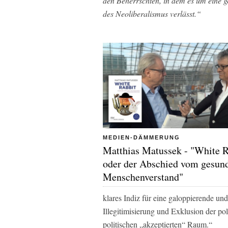
den Beherrschten, in dem es um eine 
des Neoliberalismus verlässt.“
MEDIEN-DÄMMERUNG
Matthias Matussek - "White R
oder der Abschied vom gesun
Menschenverstand"
klares Indiz für eine galoppierende un
Illegitimisierung und Exklusion der po
politischen „akzeptierten“ Raum.“