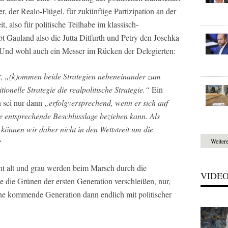
, der Realo-Flügel, für zukünftige Partizipation an der
t, also für politische Teilhabe im klassisch-
bt Gauland also die Jutta Ditfurth und Petry den Joschka
. Und wohl auch ein Messer im Rücken der Delegierten:
r,
„(k)ommen beide Strategien nebeneinander zum
ionelle Strategie die realpolitische Strategie.“
Ein
n sei nur dann
„erfolgversprechend, wenn er sich auf
ne entsprechende Beschlusslage beziehen kann. Als
 können wir daher nicht in den Wettstreit um die
Weiter
“
cht alt und grau werden beim Marsch durch die
VIDE
wie die Grünen der ersten Generation verschleißen, nur,
ne kommende Generation dann endlich mit politischer