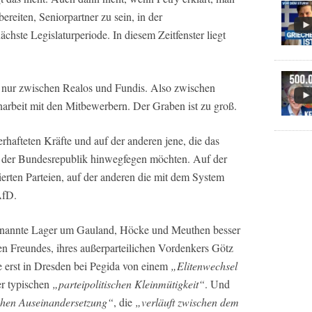
ereiten, Seniorpartner zu sein, in der
chste Legislaturperiode. In diesem Zeitfenster liegt
als nur zwischen Realos und Fundis. Also zwischen
beit mit den Mitbewerbern. Der Graben ist zu groß.
rhafteten Kräfte und auf der anderen jene, die das
us der Bundesrepublik hinwegfegen möchten. Auf der
ierten Parteien, auf der anderen die mit dem System
AfD.
t genannte Lager um Gauland, Höcke und Meuthen besser
hen Freundes, ihres außerparteilichen Vordenkers Götz
 erst in Dresden bei Pegida von einem
„Elitenwechsel
er typischen
„parteipolitischen Kleinmütigkeit“
. Und
ichen Auseinandersetzung“
, die
„verläuft zwischen dem