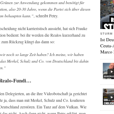
den Grünen zur Anwendung gekommen und benötigt für
ion, also 20-30 Jahre, wenn die Partei sich über diesen
rum behaupten kann.“
, schreibt Petry.
heidung nicht karrieristisch aussieht, hat sich Frauke
STURM 
tion bedient: bei ihr werden die Realos kurzerhand zu
Ist Deu
t zum Rückzug klingt das dann so:
Ceuta-
Marco 
 wir noch so lange Zeit haben? Ich meine, wir haben
e, das Merkel, Schulz und Co. von Deutschland bis dahin
en.“
n Realo-Fundi…
en Delegierten, an die ihre Videobotschaft ja gerichtet
eße ja, dass man mit Merkel, Schulz und Co. koalieren
n Deutschland zerstören. Ein Tanz auf dem Vulkan. Wie
 das nicht. Auch dann nicht, wenn Petry erklärt, man