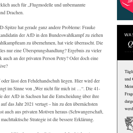
ücklich auch für „Flugmodelle und unbemannte
 und Drachen.
D-Spitze hat gerade ganz andere Probleme: Frauke
enkandidatin der AfD in den Bundeswahlkampf zu ziehen
WA
Q
ahlkampfteam zu übernehmen, hat viele überrascht. Die
lles nur eine Übersprungshandlung? Ergebnis zu vieler
tik auch an der privaten Person Petry? Oder doch eine
sive?
Tägl
und 
f oder lässt den Fehdehandschuh liegen. Hier wird der
Mein
angt im Sinne von „Wer nicht für mich ist …“. Die 41-
Frage
de der AfD in Sachsen hat die Entscheidung über ihre
darg
h auf das Jahr 2021 vertagt – hin zu den übernächsten
werd
t auch aus privaten Motiven heraus (Schwangerschaft,
e machttaktische Strategie ist die bessere Erklärung.