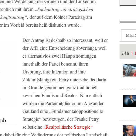
ungen und Werdegang der Grünen und der Linken im
mentlich mit ihrem
„Sachantrag zur strategischen
kunftsantrag“,
der auf dem Kölner Parteitag am
r im Vorfeld bereits heiß diskutiert wurde.
MEI
Der Antrag ist deshalb so interessant, weil er
der AfD eine Entscheidung abverlangt, weil
24h
er alternativlos zwei Hauptströmungen
innerhalb der Partei benennt, ihren
Ursprung, ihre Intention und ihre
Zukunftsfähigkeit. Petry unterscheidet darin
im Grunde genommen ganz traditionell
zwischen Fundis und Realos. Namentlich
würden die Parteimitglieder um Alexander
Gauland eine
„Fundamentaloppositionelle
Strategie“
bevorzugen, der Frauke Petry
 ab
selbst eine
„Realpolitische Strategie“
n dabei für eine Veränderung der politischen Landschaft