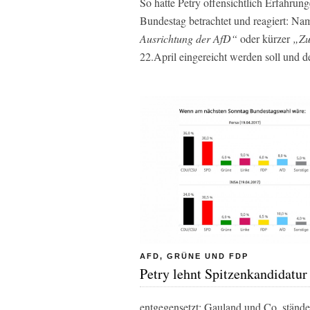
So hatte Petry offensichtlich Erfahr
Bundestag betrachtet und reagiert: Na
Ausrichtung der AfD“
oder kürzer
„Zu
22.April eingereicht werden soll und de
AFD, GRÜNE UND FDP
Petry lehnt Spitzenkandidatur
entgegensetzt: Gauland und Co. stände