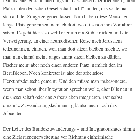
Daraus leitet er dann allerdings ab, dass diese Unzufriedenen „ihren
Platz in der deutschen Gesellschaft nicht“ fänden, das sollte man
sich auf der Zunge zergehen lassen. Nun haben diese Menschen
längst Platz genommen, nämlich dort, wo oft schon ihre Vorfahren
saßen. Es geht hier also wohl eher um ein Stühle rücken und die
Verweigerung, an einer neumodischen Reise nach Jerusalem
teilzunehmen, einfach, weil man dort sitzen bleiben möchte, wo
man nun einmal meint, angestammt sitzen bleiben zu dürfen.
Fischer meint aber noch einen anderen Platz, nämlich den im
Berufsleben. Noch konkreter ist also der arbeitslose
Herkunftsdeutsche gemeint. Und den müsse man insbesondere,
wenn man schon über Integration sprechen wolle, ebenfalls neu in
die Gesellschaft oder das Arbeitsleben integrieren. Der selbst
ernannte Zuwanderungsfachmann gibt also auch noch das
Jobcenter.
Der Leiter des Bundeszuwanderungs – und Integrationsrates nimmt
eine Zielgruppenerweiterung vor Richtung einheimische