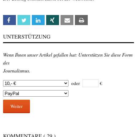
Facebook
Twitter
Linkedin
Xing
Email
Print
UNTERSTÜTZUNG
Wenn Ihnen unser Artikel gefallen hat: Unterstützen Sie diese Form
des
Journalismus.
oder
€
Weiter
KOMMENTARE
( 29 )