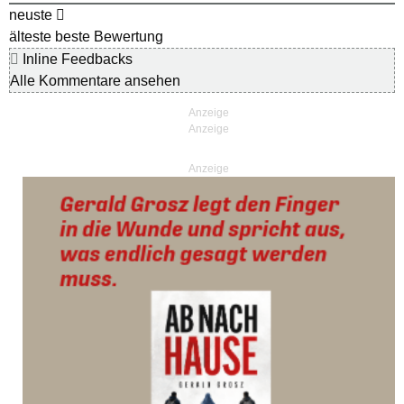
neuste
älteste
beste Bewertung
Inline Feedbacks
Alle Kommentare ansehen
Anzeige