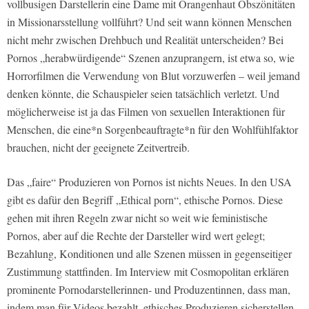
vollbusigen Darstellerin eine Dame mit Orangenhaut Obszönitäten
in Missionarsstellung vollführt? Und seit wann können Menschen
nicht mehr zwischen Drehbuch und Realität unterscheiden? Bei
Pornos „herabwürdigende“ Szenen anzuprangern, ist etwa so, wie
Horrorfilmen die Verwendung von Blut vorzuwerfen – weil jemand
denken könnte, die Schauspieler seien tatsächlich verletzt. Und
möglicherweise ist ja das Filmen von sexuellen Interaktionen für
Menschen, die eine*n Sorgenbeauftragte*n für den Wohlfühlfaktor
brauchen, nicht der geeignete Zeitvertreib.
Das „faire“ Produzieren von Pornos ist nichts Neues. In den USA
gibt es dafür den Begriff „Ethical porn“, ethische Pornos. Diese
gehen mit ihren Regeln zwar nicht so weit wie feministische
Pornos, aber auf die Rechte der Darsteller wird wert gelegt;
Bezahlung, Konditionen und alle Szenen müssen in gegenseitiger
Zustimmung stattfinden. Im Interview mit Cosmopolitan erklären
prominente Pornodarstellerinnen- und Produzentinnen, dass man,
indem man für Videos bezahlt, ethisches Produzieren sicherstellen