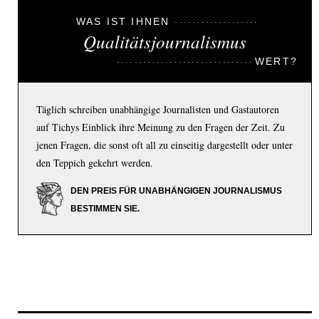
WAS IST IHNEN
Qualitätsjournalismus
WERT?
Täglich schreiben unabhängige Journalisten und Gastautoren
auf Tichys Einblick ihre Meinung zu den Fragen der Zeit. Zu
jenen Fragen, die sonst oft all zu einseitig dargestellt oder unter
den Teppich gekehrt werden.
DEN PREIS FÜR UNABHÄNGIGEN JOURNALISMUS
BESTIMMEN SIE.