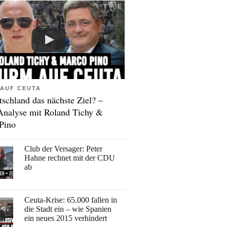
AUF CEUTA
tschland das nächste Ziel? –
Analyse mit Roland Tichy &
Pino
Club der Versager: Peter
Hahne rechnet mit der CDU
ab
Ceuta-Krise: 65.000 fallen in
die Stadt ein – wie Spanien
ein neues 2015 verhindert