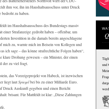
 des Batterieherstellers Northvolt wirft der CDU-
ldt ihm vor, ihn im Haushaltsausschuss unter Druck
ge bedroht zu haben.
feldt im Haushaltsausschuss des Bundestags massiv
WA
t einer Strafanzeige gedroht haben – offenbar, um
Q
rderten Investition in die damals bereits angeschlagene
f mich zu, warnte mich im Beisein von Kollegen und
was ich sage – das könne strafrechtliche Folgen haben“,
ine klare Drohung gewesen – ein Minister, der einen
Tägl
 der zu viel fragt.
und 
Mein
stein, das Vorzeigeprojekt von Habeck, ist inzwischen
Frage
er liegt laut
Spiegel
bei bis zu einer Milliarde Euro.
darg
 auf Druck Auskunft gegeben und einen Bericht
werd
nhalt: brisant. Für Mattfeldt ist klar: „Diese Zahlungen
rfe.