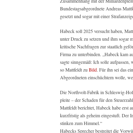
Zusammenhang mit der Milliardenpleite
Bundestagsabgeordnete Andreas Mattfe
gesetzt und sogar mit einer Strafanzei
Habeck soll 2025 versucht haben, Matt
unter Druck zu setzen und ihm sogar mi
kritische Nachfragen zur staatlich gefö
Firma zu unterbinden. „Habeck kam au
sagte sinngemäß: Ich solle aufpassen, 
so Mattfeldt zu
Bild
. Für ihn sei das e
Abgeordneten einschüchtern wolle, weil
Die Northvolt-Fabrik in Schleswig-Hol
pleite – der Schaden für den Steuerzahl
Mattfeldt berichtet, Habeck habe erst
kurzfristig als geheim eingestuft. Der I
stinken zum Himmel.“
Habecks Sprecher bestreitet die Vorwü