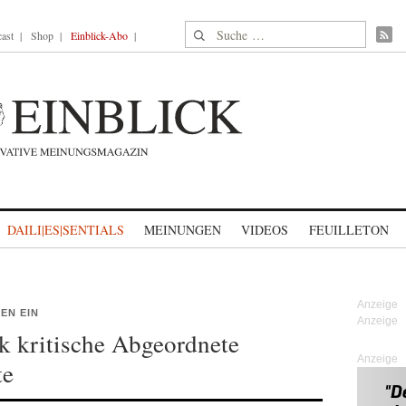
Suche nach:
ast
Shop
Einblick-Abo
DAILI|ES|SENTIALS
MEINUNGEN
VIDEOS
FEUILLETON
EN EIN
k kritische Abgeordnete
Anzeige
te