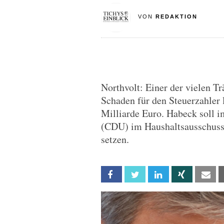
VON
REDAKTION
Northvolt: Einer der vielen T
Schaden für den Steuerzahler l
Milliarde Euro. Habeck soll i
(CDU) im Haushaltsausschuss
setzen.
Facebook
Twitter
Linkedin
Xing
Em