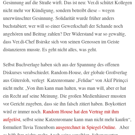
Gesinnung auf die Straße wirft. Das ist neu: Ver.di schützt Kollegen
nicht mehr vor Kündigung, sondern betreibt diese – wegen
unerwünschter Gesinnung. Solidarität wurde früher anders
buchstabiert; wer will so einer Gewerkschaft der Schande noch
angehören und Beitrag zahlen? Der Widerstand war so gewaltig,
dass Ver.di-Chef Bsirske sich von seinen Genossen im Geiste
distanzieren musste. Es geht nicht alles, was geht.
Selbst Buchverlage haben sich aus der Spannung des offenen
Diskurses verabschiedet. Random-House, der globale Großverlag
aus Gütersloh, verlegt Katzenromane „Felidae“ von
Akif Pirinçci
nicht mehr. „Von ihm kann man halten, was man will, aber er hat
ein Recht auf seine Meinung. Die großen Medienhäuser mussten
vor Gericht zugeben, dass sie ihn falsch zitiert haben. Boykottiert
wird er immer noch.
Random House hat den Vertrag mit ihm
aufgelöst
, selbst seine Katzenromane kann man nicht mehr kaufen“,
formuliert Tuvia Tenenbom
ausgerechnet in Spiegel-Online.
Aber
es hilft ihm nichts mehr. Auch seine sensiblen, liebenswerten,