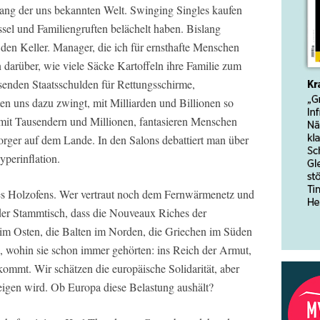
ng der uns bekannten Welt. Swinging Singles kaufen
ssel und Familiengruften belächelt haben. Bislang
den Keller. Manager, die ich für ernsthafte Menschen
n darüber, wie viele Säcke Kartoffeln ihre Familie zum
enden Staatsschulden für Rettungsschirme,
 uns dazu zwingt, mit Milliarden und Billionen so
g mit Tausendern und Millionen, fantasieren Menschen
orger auf dem Lande. In den Salons debattiert man über
perinflation.
es Holzofens. Wer vertraut noch dem Fernwärmenetz und
der Stammtisch, dass die Nouveaux Riches der
im Osten, die Balten im Norden, die Griechen im Süden
, wohin sie schon immer gehörten: ins Reich der Armut,
tkommt. Wir schätzen die europäische Solidarität, aber
teigen wird. Ob Europa diese Belastung aushält?