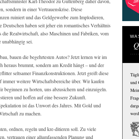
chaftsminister Karl-Theodor zu Guttenberg daher davon,
en, sondern in einer Vertrauenskrise. Diese
lanzen ruiniert und das Geldgewerbe zum Implodieren,
Deutschen haben seit jeher ein romantisches Verhältnis
ss die Realwirtschaft, also Maschinen und Fabriken, vom
WA
r unabhängig sei.
Q
au, bauen die begehrtesten Autos? Jetzt lernen wir im
ich heraus brummt, sondern am Kredit hängt – und der
itter seltsamer Finanzkonstruktionen. Jetzt greift diese
Tägl
f immer weitere Wirtschaftsbereiche über. Wir kaufen
und 
ir beginnen zu horten, uns abzusichern und einzuigeln.
Mein
tieren und hoffen auf eine bessere Zukunft.
Frage
pekulation ist das Unwort des Jahres. Mit Gold und
darg
Wirtschaft zu machen.
werd
ten, ordnen, regeln und kre-ditieren soll. Zu viele
ten, vertrauen einer allumfassenden Planung und