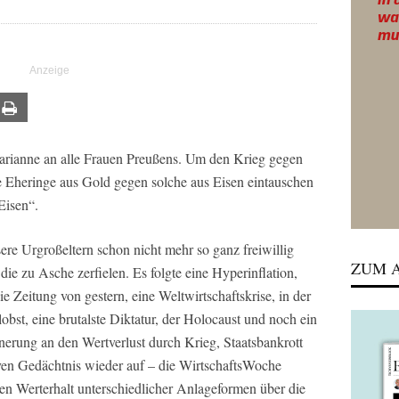
ail
Print
Marianne an alle Frauen Preußens. Um den Krieg gegen
ie Eheringe aus Gold gegen solche aus Eisen eintauschen
Eisen“.
re Urgroßeltern schon nicht mehr so ganz freiwillig
ZUM A
ie zu Asche zerfielen. Es folgte eine Hyperinflation,
e Zeitung von gestern, eine Weltwirtschaftskrise, in der
lobst, eine brutalste Diktatur, der Holocaust und noch ein
nnerung an den Wertverlust durch Krieg, Staatsbankrott
tiven Gedächtnis wieder auf – die WirtschaftsWoche
gen Werterhalt unterschiedlicher Anlageformen über die