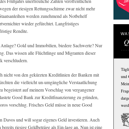
es Frühjahrs unerfreuliche Zahlen veröffentlichen
wegen der riesigen Rettungsschirme zwar nicht mehr
 Staatsanleihen werden zunehmend als Notbehelf
vernichter wieder gefürchtet. Langfristiges
istige Rendite.
WA
Q
re Anlage? Gold und Immobilien, biedere Sachwerte? Nur
ung. Das wissen alle Flüchtlinge und Migranten dieser
k verschludern.
Tägl
h nicht von den gekürzten Kreditlinien der Banken mit
und 
ürchten die vielleicht un-umgängliche Verstaatlichung
Mein
zu begeistert auf meinem Vorschlag von vergangener
Frage
lastete Good Bank zur Kreditfinanzierung zu gründen,
darg
Soros vorschlug. Frisches Geld müsse in neue Good
werd
in Davos und will sogar eigenes Geld investieren. Auch
ereits riesige Geldbeträge als Ein-lage an. Nun ist eine