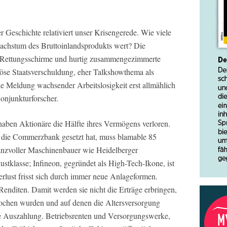
r Geschichte relativiert unser Krisengerede. Wie viele
achstum des Bruttoinlandsprodukts wert? Die
e Rettungsschirme und hurtig zusammengezimmerte
öse Staatsverschuldung, eher Talkshowthema als
e Meldung wachsender Arbeitslosigkeit erst allmählich
onjunkturforscher.
aben Aktionäre die Hälfte ihres Vermögens verloren.
 die Commerzbank gesetzt hat, muss blamable 85
anzvoller Maschinenbauer wie Heidelberger
ustklasse; Infineon, gegründet als High-Tech-Ikone, ist
erlust frisst sich durch immer neue Anlageformen.
enditen. Damit werden sie nicht die Erträge erbringen,
rochen wurden und auf denen die Altersversorgung
ie Auszahlung. Betriebsrenten und Versorgungswerke,