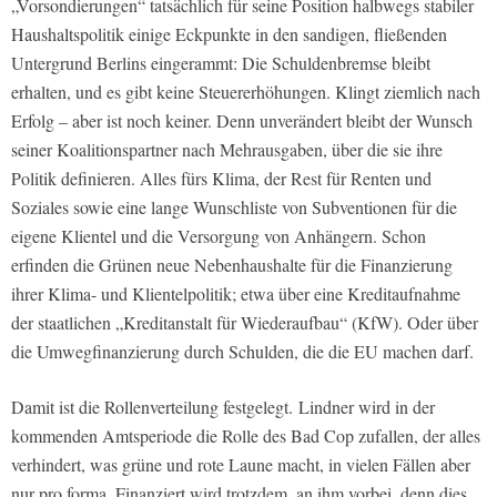
„Vorsondierungen“ tatsächlich für seine Position halbwegs stabiler
Haushaltspolitik einige Eckpunkte in den sandigen, fließenden
Untergrund Berlins eingerammt: Die Schuldenbremse bleibt
erhalten, und es gibt keine Steuererhöhungen. Klingt ziemlich nach
Erfolg – aber ist noch keiner. Denn unverändert bleibt der Wunsch
seiner Koalitionspartner nach Mehrausgaben, über die sie ihre
Politik definieren. Alles fürs Klima, der Rest für Renten und
Soziales sowie eine lange Wunschliste von Subventionen für die
eigene Klientel und die Versorgung von Anhängern. Schon
erfinden die Grünen neue Nebenhaushalte für die Finanzierung
ihrer Klima- und Klientelpolitik; etwa über eine Kreditaufnahme
der staatlichen „Kreditanstalt für Wiederaufbau“ (KfW). Oder über
die Umwegfinanzierung durch Schulden, die die EU machen darf.
Damit ist die Rollenverteilung festgelegt. Lindner wird in der
kommenden Amtsperiode die Rolle des Bad Cop zufallen, der alles
verhindert, was grüne und rote Laune macht, in vielen Fällen aber
nur pro forma. Finanziert wird trotzdem, an ihm vorbei, denn dies