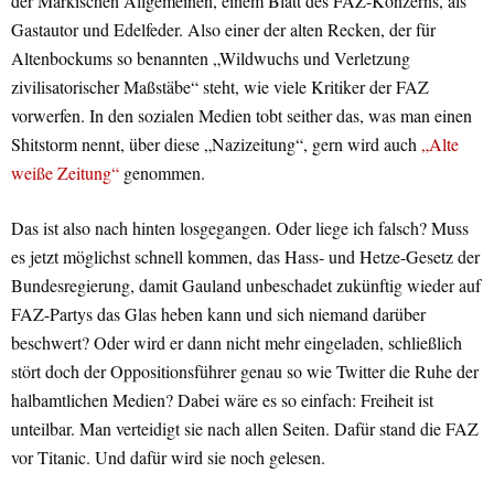
der Märkischen Allgemeinen, einem Blatt des FAZ-Konzerns, als
Gastautor und Edelfeder. Also einer der alten Recken, der für
Altenbockums so benannten „Wildwuchs und Verletzung
zivilisatorischer Maßstäbe“ steht, wie viele Kritiker der FAZ
vorwerfen. In den sozialen Medien tobt seither das, was man einen
Shitstorm nennt, über diese „Nazizeitung“, gern wird auch
„Alte
weiße Zeitung“
genommen.
Das ist also nach hinten losgegangen. Oder liege ich falsch? Muss
es jetzt möglichst schnell kommen, das Hass- und Hetze-Gesetz der
Bundesregierung, damit Gauland unbeschadet zukünftig wieder auf
FAZ-Partys das Glas heben kann und sich niemand darüber
beschwert? Oder wird er dann nicht mehr eingeladen, schließlich
stört doch der Oppositionsführer genau so wie Twitter die Ruhe der
halbamtlichen Medien? Dabei wäre es so einfach: Freiheit ist
unteilbar. Man verteidigt sie nach allen Seiten. Dafür stand die FAZ
vor Titanic. Und dafür wird sie noch gelesen.