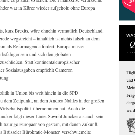
chder war in Kürze wieder aufgeholt; ohne Europa
its, kurz Brexits, wäre ohnehin vermutlich Deutschland.
WA
e wegstreicht – inhaltlich ist nichts falsch an dem,
Q
ron als Reformagenda fordert: Europa müsse
rbsfähiger sein und sich den globalen
bzuschließen. Statt kontinentaleuropäischer
der Sozialausgaben empfiehlt Cameron
Tägl
tung.
und 
Mein
Politik in Union bis weit hinein in die SPD
Frage
s zu dem Zeitpunkt, an dem Andrea Nahles in der großen
darg
 Wirtschaftspolitik übernommen hat. Auch die
werd
cker folgt dieser Linie: Sowohl Juncker als auch sein
h traurige Europäer von gestern, mit denen Zukunft
das Brüsseler Bürokratie-Monster, verschwiemelte