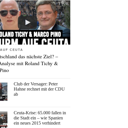
AUF CEUTA
tschland das nächste Ziel? –
Analyse mit Roland Tichy &
Pino
Club der Versager: Peter
Hahne rechnet mit der CDU
ab
Ceuta-Krise: 65.000 fallen in
die Stadt ein – wie Spanien
ein neues 2015 verhindert