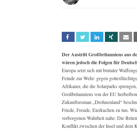
Facebook
Twitter
Linkedin
Xing
Em
Der Austritt Großbritanniens aus d
wären jedoch die Folgen für Deutsc
Europa setzt sich mit brutaler Waffen
Feinde zur Wehr: gegen gottesfürchtig
Afrikaner, die die Solarparks sprengen,
Großbritanniens von der EU herbeibom
Zukunftsroman „Drohnenland“ beschreib
Friede, Freude, Eierkuchen zu tun. Wie
verborgenen Wahrheit nahe: Die Briten 
Konflikt zwischen der Insel und dem K