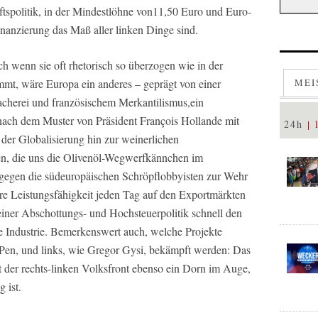
ftspolitik, in der Mindestlöhne von11,50 Euro und Euro-
anzierung das Maß aller linken Dinge sind.
ch wenn sie oft rhetorisch so überzogen wie in der
mmt, wäre Europa ein anderes – geprägt von einer
MEI
acherei und französischem Merkantilismus,ein
 nach dem Muster von Präsident François Hollande mit
24h
der Globalisierung hin zur weinerlichen
ten, die uns die Olivenöl-Wegwerfkännchen im
h gegen die südeuropäischen Schröpflobbyisten zur Wehr
ihre Leistungsfähigkeit jeden Tag auf den Exportmärkten
einer Abschottungs- und Hochsteuerpolitik schnell den
he Industrie. Bemerkenswert auch, welche Projekte
Pen, und links, wie Gregor Gysi, bekämpft werden: Das
der rechts-linken Volksfront ebenso ein Dorn im Auge,
 ist.