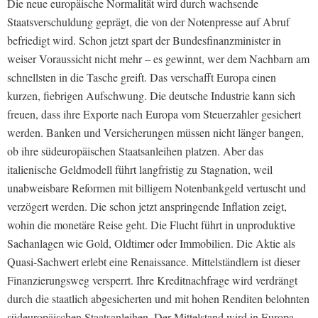
Die neue europäische Normalität wird durch wachsende
Staatsverschuldung geprägt, die von der Notenpresse auf Abruf
befriedigt wird. Schon jetzt spart der Bundesfinanzminister in
weiser Voraussicht nicht mehr – es gewinnt, wer dem Nachbarn am
schnellsten in die Tasche greift. Das verschafft Europa einen
kurzen, fiebrigen Aufschwung. Die deutsche Industrie kann sich
freuen, dass ihre Exporte nach Europa vom Steuerzahler gesichert
werden. Banken und Versicherungen müssen nicht länger bangen,
ob ihre südeuropäischen Staatsanleihen platzen. Aber das
italienische Geldmodell führt langfristig zu Stagnation, weil
unabweisbare Reformen mit billigem Notenbankgeld vertuscht und
verzögert werden. Die schon jetzt anspringende Inflation zeigt,
wohin die monetäre Reise geht. Die Flucht führt in unproduktive
Sachanlagen wie Gold, Oldtimer oder Immobilien. Die Aktie als
Quasi-Sachwert erlebt eine Renaissance. Mittelständlern ist dieser
Finanzierungsweg versperrt. Ihre Kreditnachfrage wird verdrängt
durch die staatlich abgesicherten und mit hohen Renditen belohnten
südeuropäischen Staatsanleihen. Der Mittelstand wird in Europa