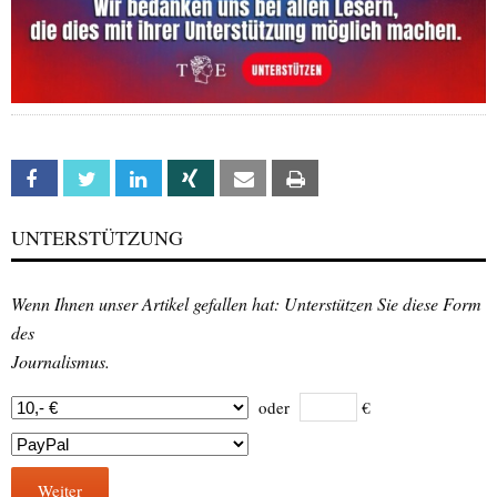
Facebook
Twitter
Linkedin
Xing
Email
Print
UNTERSTÜTZUNG
Wenn Ihnen unser Artikel gefallen hat: Unterstützen Sie diese Form
des
Journalismus.
oder
€
Weiter