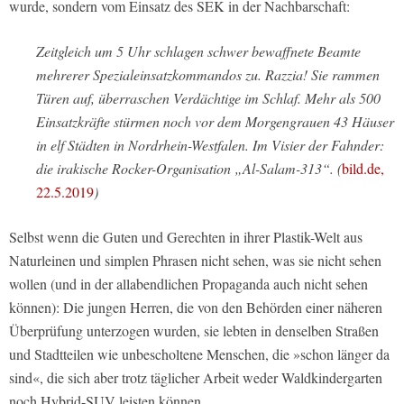
wurde, sondern vom Einsatz des SEK in der Nachbarschaft:
Zeitgleich um 5 Uhr schlagen schwer bewaffnete Beamte
mehrerer Spezialeinsatzkommandos zu. Razzia! Sie rammen
Türen auf, überraschen Verdächtige im Schlaf. Mehr als 500
Einsatzkräfte stürmen noch vor dem Morgengrauen 43 Häuser
in elf Städten in Nordrhein-Westfalen. Im Visier der Fahnder:
die irakische Rocker-Organisation „Al-Salam-313“. (
bild.de,
22.5.2019
)
Selbst wenn die Guten und Gerechten in ihrer Plastik-Welt aus
Naturleinen und simplen Phrasen nicht sehen, was sie nicht sehen
wollen (und in der allabendlichen Propaganda auch nicht sehen
können): Die jungen Herren, die von den Behörden einer näheren
Überprüfung unterzogen wurden, sie lebten in denselben Straßen
und Stadtteilen wie unbescholtene Menschen, die »schon länger da
sind«, die sich aber trotz täglicher Arbeit weder Waldkindergarten
noch Hybrid-SUV leisten können.