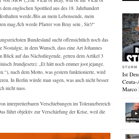
in dem englischen Spottlied aus des 18. Jahrhundert
 festhalten werde./Bis an mein Lebensende, mein
en mag,/Ich werde Pfarrer von Bray sein , Sir!/“
ngsreichsten Bundesland sucht offensichtlich noch das
ie Nostalgie, in dem Wunsch, dass eine Art Johannes
 Blick auf das Nächstliegende, getreu dem Artikel 3
nisch Jrundjesetz): „Et hätt noch emmer joot jejange.
STURM 
n.“), nach dem Motto, was gestern funktionierte, wird
Ist Deu
ren. In Berlin würde man sagen, was auch nicht besser
Ceuta-
ch nicht nass.
Marco 
von interpretierbaren Verschiebungen im Toleranzbereich
 Das führt objektiv zur Verschärfung der Krise, weil die