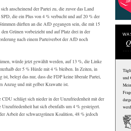
ich anscheinend der Partei zu, die zuvor das Land
r SPD, die ein Plus von 4 % verbucht und auf 20 % der
timmen dürften an die AfD gegangen sein, die mit 15
en Grünen vorbeizieht und auf Platz drei in der
WA
orderung nach einem Parteiverbot der AfD noch
Q
ämen, würde jetzt gewählt werden, auf 13 %, die Linke
erhalb der 5 % Hürde mit 4 % bleiben. In Zeiten, in
Tägl
g ist, belegt das nur, dass die FDP keine liberale Partei,
und 
m Anzug und mit gelber Krawatte ist.
Mein
Frage
 CDU schlägt sich nieder in der Unzufriedenheit mit der
darg
 Unzufriedenheit hat sich ebenfalls um 4 % gesteigert.
werd
der Arbeit der schwarzgrünen Koalition, 48 % jedoch