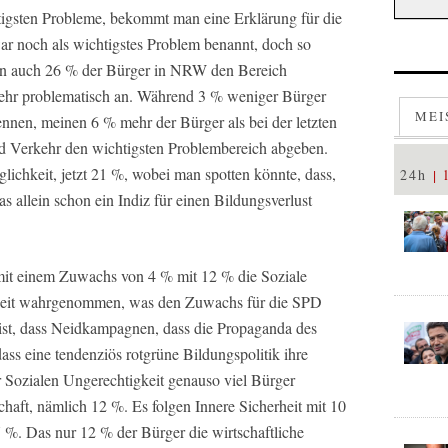
tigsten Probleme, bekommt man eine Erklärung für die
r noch als wichtigstes Problem benannt, doch so
en auch 26 % der Bürger in NRW den Bereich
sehr problematisch an. Während 3 % weniger Bürger
MEI
ennen, meinen 6 % mehr der Bürger als bei der letzten
d Verkehr den wichtigsten Problembereich abgeben.
glichkeit, jetzt 21 %, wobei man spotten könnte, dass,
24h
s allein schon ein Indiz für einen Bildungsverlust
it einem Zuwachs von 4 % mit 12 % die Soziale
igkeit wahrgenommen, was den Zuwachs für die SPD
ür ist, dass Neidkampagnen, dass die Propaganda des
ass eine tendenziös rotgrüne Bildungspolitik ihre
r Sozialen Ungerechtigkeit genauso viel Bürger
chaft, nämlich 12 %. Es folgen Innere Sicherheit mit 10
%. Das nur 12 % der Bürger die wirtschaftliche