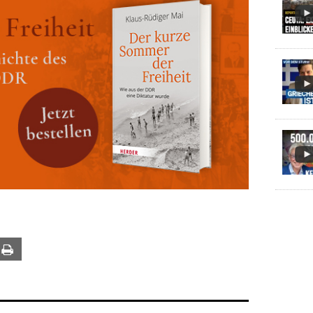
ail
Print