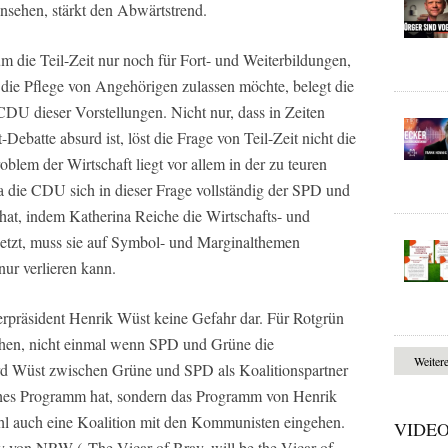
nsehen, stärkt den Abwärtstrend.
m die Teil-Zeit nur noch für Fort- und Weiterbildungen,
 die Pflege von Angehörigen zulassen möchte, belegt die
U dieser Vorstellungen. Nicht nur, dass in Zeiten
t-Debatte absurd ist, löst die Frage von Teil-Zeit nicht die
blem der Wirtschaft liegt vor allem in der zu teuren
a die CDU sich in dieser Frage vollständig der SPD und
hat, indem Katherina Reiche die Wirtschafts- und
setzt, muss sie auf Symbol- und Marginalthemen
ur verlieren kann.
terpräsident Henrik Wüst keine Gefahr dar. Für Rotgrün
ichen, nicht einmal wenn SPD und Grüne die
Weiter
 Wüst zwischen Grüne und SPD als Koalitionspartner
ches Programm hat, sondern das Programm von Henrik
hl auch eine Koalition mit den Kommunisten eingehen.
VIDE
ay von NRW („The Vicar of Bray, will be the Vicar of