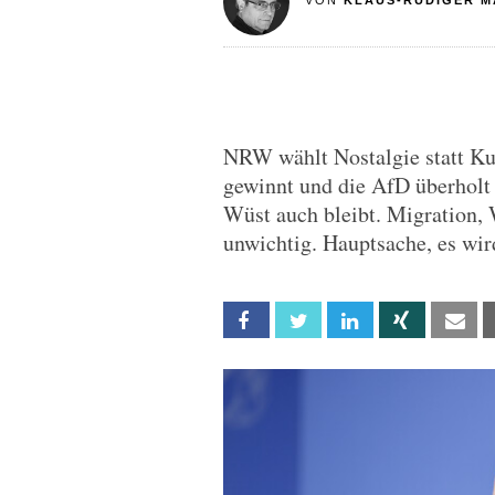
VON
KLAUS-RÜDIGER M
NRW wählt Nostalgie statt Ku
gewinnt und die AfD überholt
Wüst auch bleibt. Migration, W
unwichtig. Hauptsache, es wird
Facebook
Twitter
Linkedin
Xing
Em