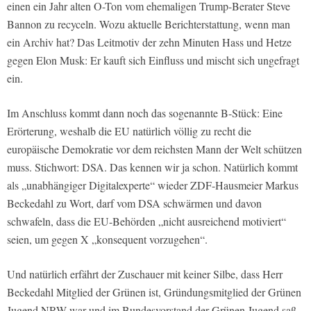
einen ein Jahr alten O-Ton vom ehemaligen Trump-Berater Steve
Bannon zu recyceln. Wozu aktuelle Berichterstattung, wenn man
ein Archiv hat? Das Leitmotiv der zehn Minuten Hass und Hetze
gegen Elon Musk: Er kauft sich Einfluss und mischt sich ungefragt
ein.
Im Anschluss kommt dann noch das sogenannte B-Stück: Eine
Erörterung, weshalb die EU natürlich völlig zu recht die
europäische Demokratie vor dem reichsten Mann der Welt schützen
muss. Stichwort: DSA. Das kennen wir ja schon. Natürlich kommt
als „unabhängiger Digitalexperte“ wieder ZDF-Hausmeier Markus
Beckedahl zu Wort, darf vom DSA schwärmen und davon
schwafeln, dass die EU-Behörden „nicht ausreichend motiviert“
seien, um gegen X „konsequent vorzugehen“.
Und natürlich erfährt der Zuschauer mit keiner Silbe, dass Herr
Beckedahl Mitglied der Grünen ist, Gründungsmitglied der Grünen
Jugend NRW war und im Bundesvorstand der Grünen Jugend saß.