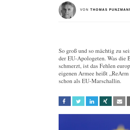
VON
THOMAS PUNZMAN
So groß und so mächtig zu sei
der EU-Apologeten. Was die 
schmerzt, ist das Fehlen europ
eigenen Armee heißt „ReArm E
schon als EU-Marschallin.
Facebook
Twitter
Linkedin
Xing
Em