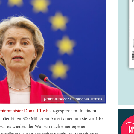
picture alliance/dpa | Philipp von Ditfurth
mierminister Donald Tusk
ausgesprochen. In einem
opäer bitten 300 Millionen Amerikaner, um sie vor 140
war es wieder: der Wunsch nach einer eigenen
ewaffnung. Es ist der bisher unerfüllte Wunsch aller