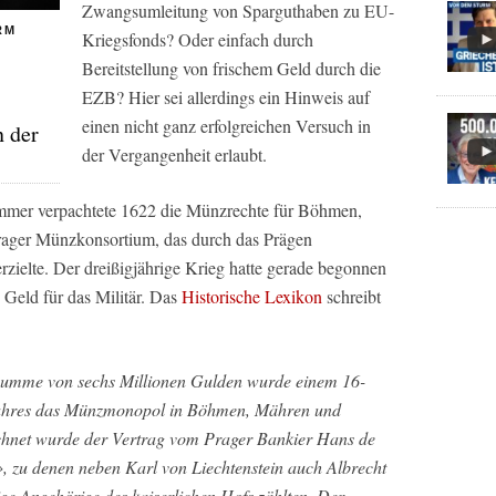
Zwangsumleitung von Sparguthaben zu EU-
RM
Kriegsfonds? Oder einfach durch
Bereitstellung von frischem Geld durch die
EZB? Hier sei allerdings ein Hinweis auf
einen nicht ganz erfolgreichen Versuch in
 der
der Vergangenheit erlaubt.
mmer verpachtete 1622 die Münzrechte für Böhmen,
rager Münzkonsortium, das durch das Prägen
ielte. Der dreißigjährige Krieg hatte gerade begonnen
 Geld für das Militär. Das
Historische Lexikon
schreibt
umme von sechs Millionen Gulden wurde einem 16-
Jahres das Münzmonopol in Böhmen, Mähren und
ichnet wurde der Vertrag vom Prager Bankier Hans de
», zu denen neben Karl von Liechtenstein auch Albrecht
ge Angehörige des kaiserlichen Hofs zählten. Der