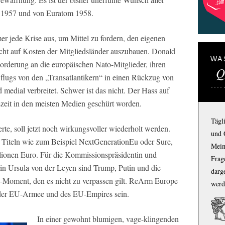
 1957 und von Euratom 1958.
 jede Krise aus, um Mittel zu fordern, den eigenen
acht auf Kosten der Mitgliedsländer auszubauen. Donald
WA
rderung an die europäischen Nato-Mitglieder, ihren
Q
lugs von den „Transatlantikern“ in einen Rückzug von
 medial verbreitet. Schwer ist das nicht. Der Hass auf
zeit in den meisten Medien geschürt worden.
Tägl
te, soll jetzt noch wirkungsvoller wiederholt werden.
und 
Titeln wie zum Beispiel NextGenerationEu oder Sure,
Mein
lionen Euro. Für die Kommissionspräsidentin und
Frage
rin Ursula von der Leyen sind Trump, Putin und die
darg
ie-Moment, den es nicht zu verpassen gilt. ReArm Europe
werd
der EU-Armee und des EU-Empires sein.
In einer gewohnt blumigen, vage-klingenden