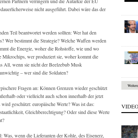
ternen Partnern verringern und die Autarkie der EU
bedauerlicherweise nicht ausgeführt. Dabei wäre das der
enden Teil beantwortet werden sollten: Wer hat den
aus? Wer bestimmt die Strategie? Welche Waffen werden
ommt die Energie, woher die Rohstoffe, wie und wo
ie Mikrochips, wer produziert sie, woher kommt die
ns All, wenn sie nicht der Beelzebub Musk
 unwichtig – wer sind die Soldaten?
Weiter
typischere Fragen an: Können Grenzen wieder geschützt
ßerhalb oder vielleicht auch schon innerhalb der jetzt
wird geschützt: europäische Werte? Was ist das:
VIDE
staatlichkeit, Gleichberechtigung? Oder sind diese Werte
ht?
Was, wenn die Lieferanten der Kohle, des Eisenerz,