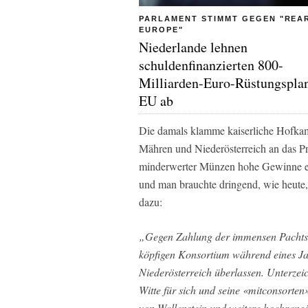
PARLAMENT STIMMT GEGEN "REA
EUROPE"
Niederlande lehnen
schuldenfinanzierten 800-
Milliarden-Euro-Rüstungsplan
EU ab
Die damals klamme kaiserliche Hofka
Mähren und Niederösterreich an das P
minderwerter Münzen hohe Gewinne erz
und man brauchte dringend, wie heute,
dazu:
„Gegen Zahlung der immensen Pachts
köpfigen Konsortium während eines 
Niederösterreich überlassen. Unterze
Witte für sich und seine «mitconsorten
von Wallenstein und weitere hochrangi