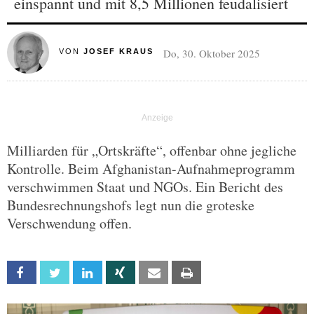
einspannt und mit 8,5 Millionen feudalisiert
Do, 30. Oktober 2025
VON
JOSEF KRAUS
Milliarden für „Ortskräfte“, offenbar ohne jegliche
Kontrolle. Beim Afghanistan-Aufnahmeprogramm
verschwimmen Staat und NGOs. Ein Bericht des
Bundesrechnungshofs legt nun die groteske
Verschwendung offen.
Facebook
Twitter
Linkedin
Xing
Email
Print