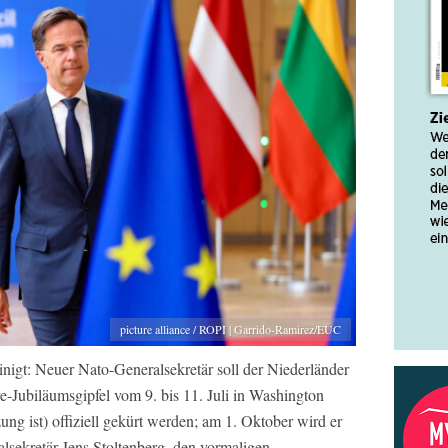
picture alliance / ROPI | Garrido-Ramirez/EUC
nigt: Neuer Nato-Generalsekretär soll der Niederländer
-Jubiläumsgipfel vom 9. bis 11. Juli in Washington
ng ist) offiziell gekürt werden; am 1. Oktober wird er
lsekretär Jens Stoltenberg, den vormaligen