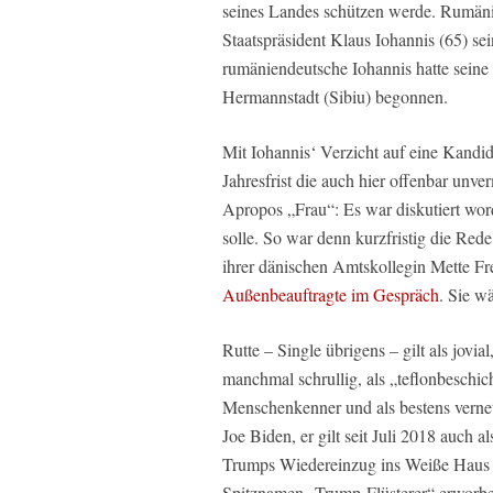
seines Landes schützen werde. Rumänie
Staatspräsident Klaus Iohannis (65) 
rumäniendeutsche Iohannis hatte seine
Hermannstadt (Sibiu) begonnen.
Mit Iohannis‘ Verzicht auf eine Kandid
Jahresfrist die auch hier offenbar unve
Apropos „Frau“: Es war diskutiert word
solle. So war denn kurzfristig die Red
ihrer dänischen Amtskollegin Mette Fred
Außenbeauftragte im Gespräch
. Sie w
Rutte – Single übrigens – gilt als jovia
manchmal schrullig, als „teflonbeschich
Menschenkenner und als bestens vernetz
Joe Biden, er gilt seit Juli 2018 auch 
Trumps Wiedereinzug ins Weiße Haus n
Spitznamen „Trump-Flüsterer“ erworben