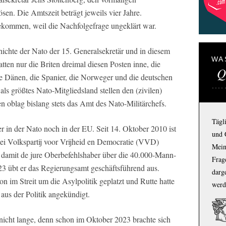
sen. Die Amtszeit beträgt jeweils vier Jahre.
bekommen, weil die Nachfolgefrage ungeklärt war.
chichte der Nato der 15. Generalsekretär und in diesem
WA
tten nur die Briten dreimal diesen Posten inne, die
Q
die Dänen, die Spanier, die Norweger und die deutschen
s größtes Nato-Mitgliedsland stellen den (zivilen)
en oblag bislang stets das Amt des Nato-Militärchefs.
Tägl
 in der Nato noch in der EU. Seit 14. Oktober 2010 ist
und 
rtei Volkspartij voor Vrijheid en Democratie (VVD)
Mein
d damit de jure Oberbefehlshaber über die 40.000-Mann-
Frage
23 übt er das Regierungsamt geschäftsführend aus.
darg
n im Streit um die Asylpolitik geplatzt und Rutte hatte
werd
aus der Politik angekündigt.
icht lange, denn schon im Oktober 2023 brachte sich