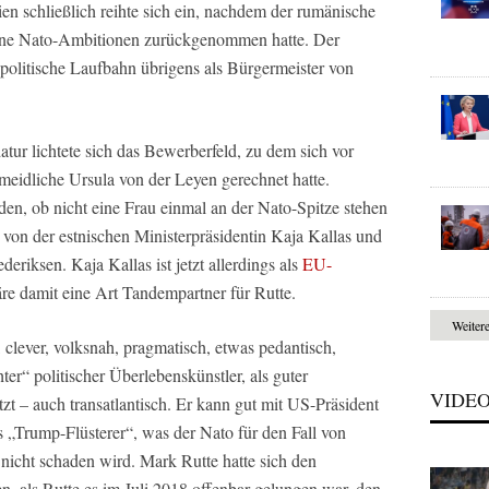
n schließlich reihte sich ein, nachdem der rumänische
seine Nato-Ambitionen zurückgenommen hatte. Der
 politische Laufbahn übrigens als Bürgermeister von
atur lichtete sich das Bewerberfeld, zu dem sich vor
rmeidliche Ursula von der Leyen gerechnet hatte.
en, ob nicht eine Frau einmal an der Nato-Spitze stehen
e von der estnischen Ministerpräsidentin Kaja Kallas und
eriksen. Kaja Kallas ist jetzt allerdings als
EU-
äre damit eine Art Tandempartner für Rutte.
Weiter
l, clever, volksnah, pragmatisch, etwas pedantisch,
ter“ politischer Überlebenskünstler, als guter
VIDE
t – auch transatlantisch. Er kann gut mit US-Präsident
als „Trump-Flüsterer“, was der Nato für den Fall von
icht schaden wird. Mark Rutte hatte sich den
, als Rutte es im Juli 2018 offenbar gelungen war, den