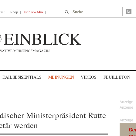
Suche nach:
ast
Shop
Einblick-Abo
DAILI|ES|SENTIALS
MEINUNGEN
VIDEOS
FEUILLETON
discher Ministerpräsident Rutte
Anzeige
etär werden