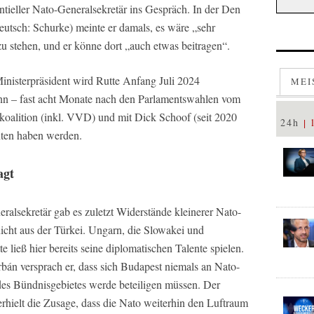
ntieller Nato-Generalsekretär ins Gespräch. In der Den
utsch: Schurke) meinte er damals, es wäre „sehr
 zu stehen, und er könne dort „auch etwas beitragen“.
nisterpräsident wird Rutte Anfang Juli 2024
MEI
nn – fast acht Monate nach den Parlamentswahlen vom
oalition (inkl. VVD) und mit Dick Schoof (seit 2020
24h
enten haben werden.
agt
ralsekretär gab es zuletzt Widerstände kleinerer Nato-
icht aus der Türkei. Ungarn, die Slowakei und
 ließ hier bereits seine diplomatischen Talente spielen.
bán versprach er, dass sich Budapest niemals an Nato-
 des Bündnisgebietes werde beteiligen müssen. Der
 erhielt die Zusage, dass die Nato weiterhin den Luftraum