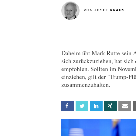
VON
JOSEF KRAUS
Daheim übt Mark Rutte sein A
sich zurückzuziehen, hat sic
empfohlen. Sollten im Novem
einziehen, gilt der "Trump-Fl
zusammenzuhalten.
Facebook
Twitter
Linkedin
Xing
Em