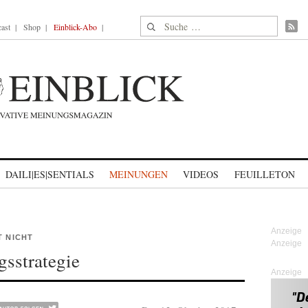
Suche nach:
ast
Shop
Einblick-Abo
DAILI|ES|SENTIALS
MEINUNGEN
VIDEOS
FEUILLETON
T NICHT
sstrategie
Anzeige