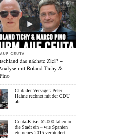
AUF CEUTA
tschland das nächste Ziel? –
Analyse mit Roland Tichy &
Pino
Club der Versager: Peter
Hahne rechnet mit der CDU
ab
Ceuta-Krise: 65.000 fallen in
die Stadt ein – wie Spanien
ein neues 2015 verhindert