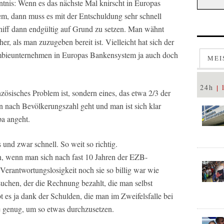
ntnis: Wenn es das nächste Mal knirscht in Europas
em, dann muss es mit der Entschuldung sehr schnell
chiff dann endgültig auf Grund zu setzen. Man wähnt
er, als man zuzugeben bereit ist. Vielleicht hat sich der
ombieunternehmen in Europas Bankensystem ja auch doch
MEI
24h
ranzösisches Problem ist, sondern eines, das etwa 2/3 der
n nach Bevölkerungszahl geht und man ist sich klar
pa angeht.
und zwar schnell. So weit so richtig.
en, wenn man sich nach fast 10 Jahren der EZB-
Verantwortungslosigkeit noch sie so billig war wie
chen, der die Rechnung bezahlt, die man selbst
t es ja dank der Schulden, die man im Zweifelsfalle bei
 genug, um so etwas durchzusetzen.