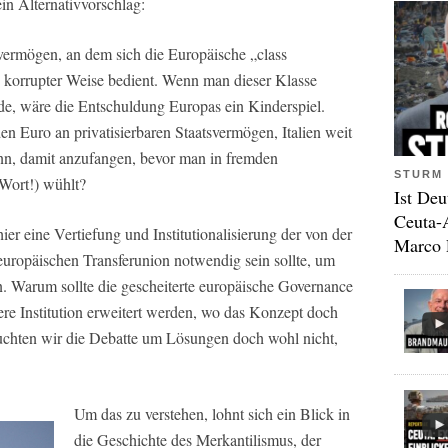
in Alternativvorschlag:
svermögen, an dem sich die Europäische „class
 in korrupter Weise bedient. Wenn man dieser Klasse
e, wäre die Entschuldung Europas ein Kinderspiel.
en Euro an privatisierbaren Staatsvermögen, Italien weit
nn, damit anzufangen, bevor man in fremden
STURM 
Wort!) wühlt?
Ist Deu
Ceuta-
r eine Vertiefung und Institutionalisierung der von der
Marco 
europäischen Transferunion notwendig sein sollte, um
. Warum sollte die gescheiterte europäische Governance
ere Institution erweitert werden, wo das Konzept doch
räuchten wir die Debatte um Lösungen doch wohl nicht,
Um das zu verstehen, lohnt sich ein Blick in
die Geschichte des Merkantilismus, der