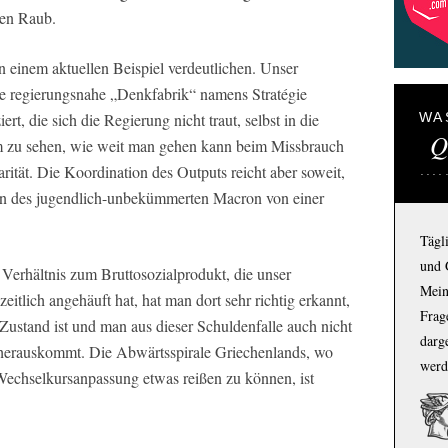
Den Raub.
an einem aktuellen Beispiel verdeutlichen. Unser
ine regierungsnahe „Denkfabrik“ namens Stratégie
t, die sich die Regierung nicht traut, selbst in die
WA
Q
um zu sehen, wie weit man gehen kann beim Missbrauch
ität. Die Koordination des Outputs reicht aber soweit,
ision des jugendlich-unbekümmerten Macron von einer
Tägl
und 
Verhältnis zum Bruttosozialprodukt, die unser
Mein
tlich angehäuft hat, hat man dort sehr richtig erkannt,
Frage
 Zustand ist und man aus dieser Schuldenfalle auch nicht
darg
 herauskommt. Die Abwärtsspirale Griechenlands, wo
werd
Wechselkursanpassung etwas reißen zu können, ist