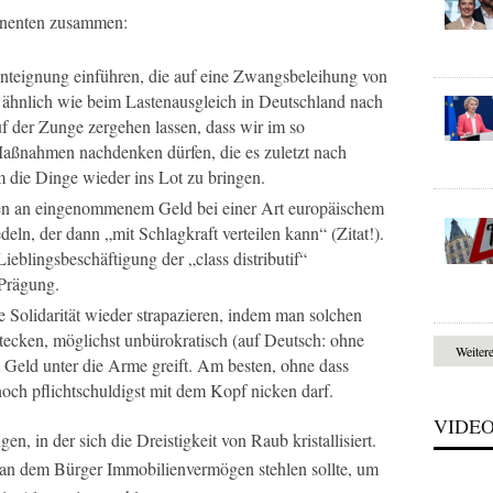
ponenten zusammen:
nteignung einführen, die auf eine Zwangsbeleihung von
, ähnlich wie beim Lastenausgleich in Deutschland nach
 der Zunge zergehen lassen, dass wir im so
aßnahmen nachdenken dürfen, die es zuletzt nach
 die Dinge wieder ins Lot zu bringen.
n an eingenommenem Geld bei einer Art europäischem
eln, der dann „mit Schlagkraft verteilen kann“ (Zitat!).
Lieblingsbeschäftigung der „class distributif“
 Prägung.
Solidarität wieder strapazieren, indem man solchen
stecken, möglichst unbürokratisch (auf Deutsch: ohne
Weiter
Geld unter die Arme greift. Am besten, ohne dass
och pflichtschuldigst mit dem Kopf nicken darf.
VIDE
gen, in der sich die Dreistigkeit von Raub kristallisiert.
an dem Bürger Immobilienvermögen stehlen sollte, um