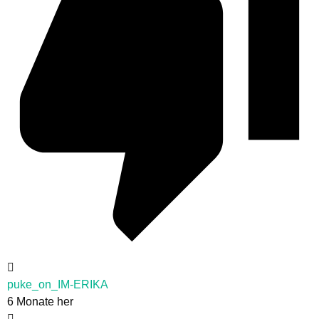
puke_on_IM-ERIKA
6 Monate her