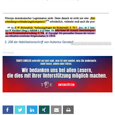
screenshot/ Gutachten Weber
Anzeige
Facebook
Twitter
Linkedin
Xing
Email
Print