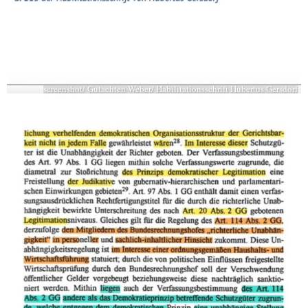
screenshot/ Gutachten Weber/ Habilitationsschrift Hubertus Gersdorf