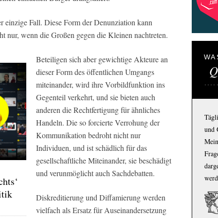
der einzige Fall. Diese Form der Denunziation kann
ht nur, wenn die Großen gegen die Kleinen nachtreten.
WA
Beteiligen sich aber gewichtige Akteure an
Q
dieser Form des öffentlichen Umgangs
miteinander, wird ihre Vorbildfunktion ins
Gegenteil verkehrt, und sie bieten auch
anderen die Rechtfertigung für ähnliches
Tägl
Handeln. Die so forcierte Verrohung der
und 
Kommunikation bedroht nicht nur
Mein
Individuen, und ist schädlich für das
Frage
gesellschaftliche Miteinander, sie beschädigt
darg
und verunmöglicht auch Sachdebatten.
werd
chts‘
itik
Diskreditierung und Diffamierung werden
vielfach als Ersatz für Auseinandersetzung