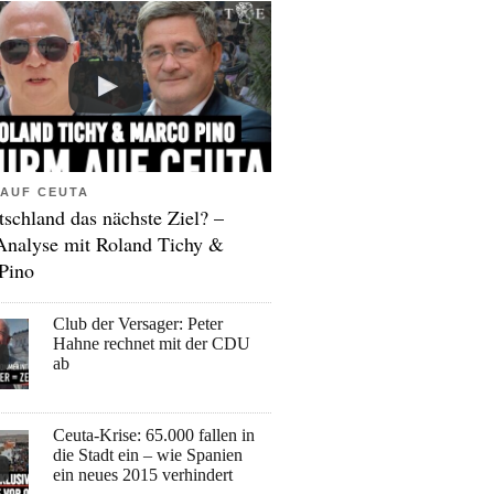
AUF CEUTA
tschland das nächste Ziel? –
Analyse mit Roland Tichy &
Pino
Club der Versager: Peter
Hahne rechnet mit der CDU
ab
Ceuta-Krise: 65.000 fallen in
die Stadt ein – wie Spanien
ein neues 2015 verhindert