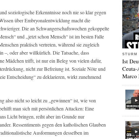
und soziologische Erkenntnisse noch nie so klar gegen
 Wissen über Embryonalentwicklung macht die
hwieriger. Die an Schwangerschaftswochen gekoppelte
ensch“ und „jetzt schon Mensch“ ist im besten Falle
le Menschen praktisch vertreten, während sie zugleich
ein –, oder aber willkürlich. Die Tatsache, dass
STURM 
Ist Deu
 Mädchen trifft, ist nur ein Beleg von vielen dafür,
Ceuta-
erdrückung, nicht zur Befreiung ist. Soziale Nöte und
Marco 
reie Entscheidung“ zu deklarieren, wirkt zunehmend
g also nicht so leicht zu „gewinnen“ ist, wie von
behilft man sich mit persönlichen Attacken: Eine
ans Licht bringen, reiht aber im Grunde nur
nander. Ressentiments gegen den katholischen Glauben
traditionalistische Ausformungen desselben im