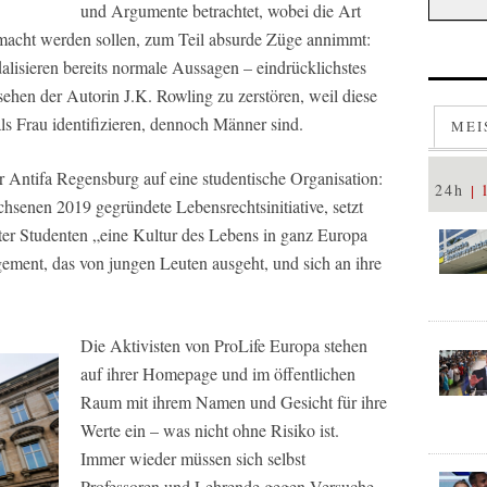
und Argumente betrachtet, wobei die Art
acht werden sollen, zum Teil absurde Züge annimmt:
lisieren bereits normale Aussagen – eindrücklichstes
nsehen der Autorin J.K. Rowling zu zerstören, weil diese
als Frau identifizieren, dennoch Männer sind.
MEI
r Antifa Regensburg auf eine studentische Organisation:
24h
senen 2019 gegründete Lebensrechtsinitiative, setzt
nter Studenten „eine Kultur des Lebens in ganz Europa
gement, das von jungen Leuten ausgeht, und sich an ihre
Die Aktivisten von ProLife Europa stehen
auf ihrer Homepage und im öffentlichen
Raum mit ihrem Namen und Gesicht für ihre
Werte ein – was nicht ohne Risiko ist.
Immer wieder müssen sich selbst
Professoren und Lehrende gegen Versuche