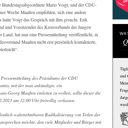
er Bundestagsabgeordnete Mario Voigt, und der CDU-
iner Woche Maaßen empfohlen, sich eine andere
s hatte Voigt das Gespräch mit ihm gesucht. Erik
and und Vorsitzender des Kreisverbands der Jungen
WA
and, hat nun eine Pressemitteilung veröffentlicht, in
Q
ndesvorstand Maaßen nicht erst persönlich kontaktierte,
loßstellt“.
Tägl
und 
 Pressemitteilung des Präsidiums der CDU
Mein
tnis, mit der man ankündigte, ein
Frage
ans-Georg Maaßen einleiten zu wollen, sollte dieser die
darg
2.2023 um 12:00 Uhr freiwillig verlassen.
werd
eutlich wahrnehmbaren Radikalisierung von Teilen der
ansprechen möchte, den viele Mitglieder und Bürger mit