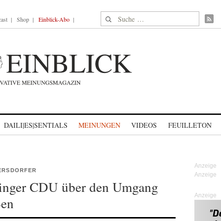
Suche nach:
ast
Shop
Einblick-Abo
DAILI|ES|SENTIALS
MEINUNGEN
VIDEOS
FEUILLETON
IERSDORFER
ringer CDU über den Umgang
Anzeige
ßen