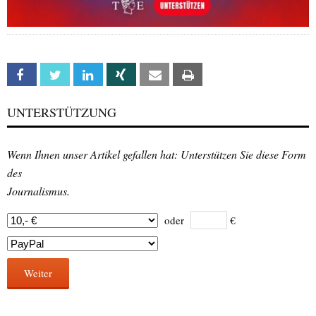
Facebook
Twitter
Linkedin
Xing
Email
Print
UNTERSTÜTZUNG
Wenn Ihnen unser Artikel gefallen hat: Unterstützen Sie diese Form
des
Journalismus.
oder
€
Weiter