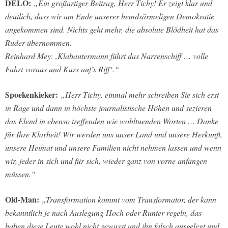
DELO:
„Ein großartiger Beitrag, Herr Tichy! Er zeigt klar und
deutlich, dass wir am Ende unserer hemdsärmeligen Demokratie
angekommen sind. Nichts geht mehr, die absolute Blödheit hat das
Ruder übernommen.
Reinhard Mey: ‚Klabautermann führt das Narrenschiff … volle
Fahrt voraus und Kurs auf’s Riff‘.“
Spoekenkieker:
„Herr Tichy, einmal mehr schreiben Sie sich erst
in Rage und dann in höchste journalistische Höhen und sezieren
das Elend in ebenso treffenden wie wohltuenden Worten … Danke
für Ihre Klarheit! Wir werden uns unser Land und unsere Herkunft,
unsere Heimat und unsere Familien nicht nehmen lassen und wenn
wir, jeder in sich und für sich, wieder ganz von vorne anfangen
müssen.“
Old-Man:
„Transformation kommt vom Transformator, der kann
bekanntlich je nach Auslegung Hoch oder Runter regeln, das
haben diese Leute wohl nicht gewusst und ihn falsch ausgelegt und