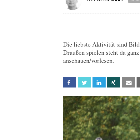
VON
GERD MAAS
Die liebste Aktivität sind Bi
Draußen spielen steht da ganz
anschauen/vorlesen.
Facebook
Twitter
Linkedin
Xing
Em