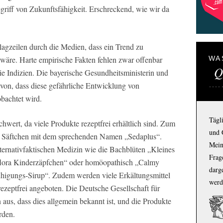
griff von Zukunftsfähigkeit. Erschreckend, wie wir da
lagzeilen durch die Medien, dass ein Trend zu
WA
wäre. Harte empirische Fakten fehlen zwar offenbar
Q
die Indizien. Die bayerische Gesundheitsministerin und
avon, dass diese gefährliche Entwicklung von
bachtet wird.
Tägl
rt, da viele Produkte rezeptfrei erhältlich sind. Zum
und 
as Säftchen mit dem sprechenden Namen „Sedaplus“.
Mein
ternativfaktischen Medizin wie die Bachblüten „Kleines
Frage
flora Kinderzäpfchen“ oder homöopathisch „Calmy
darg
uhigungs-Sirup“. Zudem werden viele Erkältungsmittel
werd
rezeptfrei angeboten. Die Deutsche Gesellschaft für
aus, dass dies allgemein bekannt ist, und die Produkte
rden.