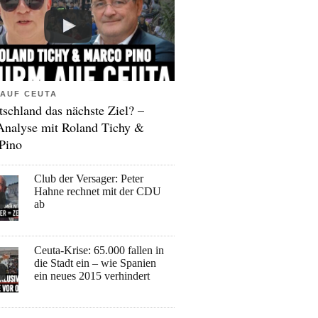
AUF CEUTA
tschland das nächste Ziel? –
Analyse mit Roland Tichy &
Pino
Club der Versager: Peter
Hahne rechnet mit der CDU
ab
Ceuta-Krise: 65.000 fallen in
die Stadt ein – wie Spanien
ein neues 2015 verhindert