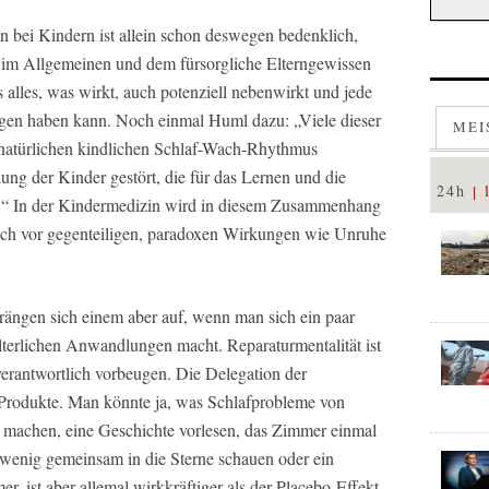
n bei Kindern ist allein schon deswegen bedenklich,
im Allgemeinen und dem fürsorgliche Elterngewissen
s alles, was wirkt, auch potenziell nebenwirkt und jede
en haben kann. Noch einmal Huml dazu: „Viele dieser
MEI
n natürlichen kindlichen Schlaf-Wach-Rhythmus
lung der Kinder gestört, die für das Lernen und die
24h
st.“ In der Kindermedizin wird in diesem Zusammenhang
ch vor gegenteiligen, paradoxen Wirkungen wie Unruhe
drängen sich einem aber auf, wenn man sich ein paar
terlichen Anwandlungen macht. Reparaturmentalität ist
nverantwortlich vorbeugen. Die Delegation der
 Produkte. Man könnte ja, was Schlafprobleme von
g machen, eine Geschichte vorlesen, das Zimmer einmal
n wenig gemeinsam in die Sterne schauen oder ein
er, ist aber allemal wirkkräftiger als der Placebo-Effekt