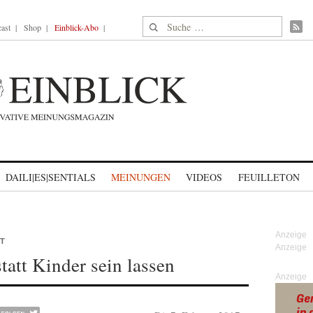
Suche nach:
ast
Shop
Einblick-Abo
DAILI|ES|SENTIALS
MEINUNGEN
VIDEOS
FEUILLETON
T
statt Kinder sein lassen
Anzeige