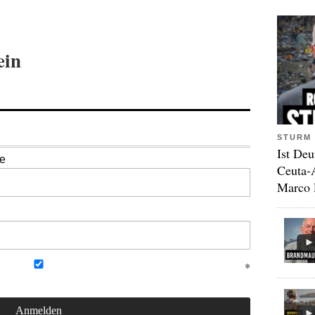
ein
STURM 
Ist Deu
se
Ceuta-
Marco 