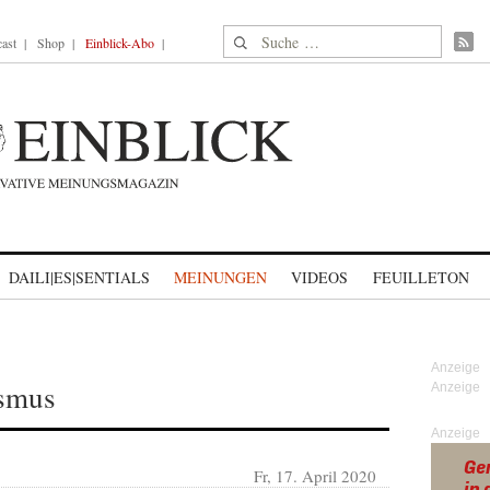
Suche nach:
ast
Shop
Einblick-Abo
DAILI|ES|SENTIALS
MEINUNGEN
VIDEOS
FEUILLETON
ismus
Anzeige
Fr, 17. April 2020