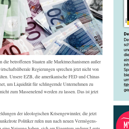
Getty Images
 die betroffenen Staaten alle Marktmechanismen außer
irtschaftsliberale Regierungen sprechen jetzt nicht von
alten. Unsere EZB, die amerikanische FED und Chinas
et, um Liquidität für schlingernde Unternehmen zu
 nicht zum Massenelend werden zu lassen. Das ist jetzt
dungen der ideologischen Krisengewinnler, die jetzt
nkelrote Politiker rufen nun nach neuen Vermögens-
en eine Neigung haben, sich am Eigentum anderer Leute