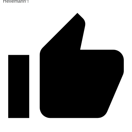
Heilemann“!