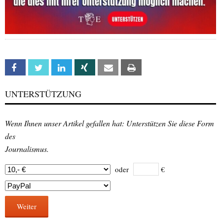
Facebook
Twitter
Linkedin
Xing
Email
Print
UNTERSTÜTZUNG
Wenn Ihnen unser Artikel gefallen hat: Unterstützen Sie diese Form
des
Journalismus.
oder
€
Weiter