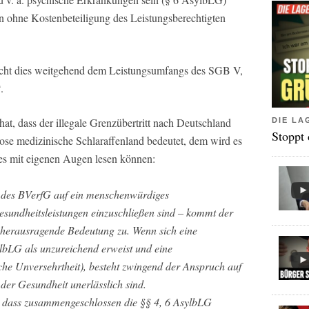
gen ohne Kostenbeteiligung des Leistungsberechtigten
richt dies weitgehend dem Leistungsumfangs des SGB V,
.
t, dass der illegale Grenzübertritt nach Deutschland
DIE LA
Stoppt
lose medizinische Schlaraffenland bedeutet, dem wird es
es mit eigenen Augen lesen können:
 des BVerfG auf ein menschenwürdiges
sundheitsleistungen einzuschließen sind – kommt der
 herausragende Bedeutung zu. Wenn sich eine
lbLG als unzureichend erweist und eine
che Unversehrtheit), besteht zwingend der Anspruch auf
 der Gesundheit unerlässlich sind.
, dass zusammengeschlossen die §§ 4, 6 AsylbLG