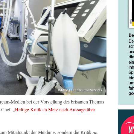
IMAGO / Funke Foto Services
tream-Medien bei der Vorstellung des brisanten Themas
-Chef: „
Heftige Kritik an Merz nach Aussage über
m Mittelpunkt der Meldung, sondern die Kritik
an