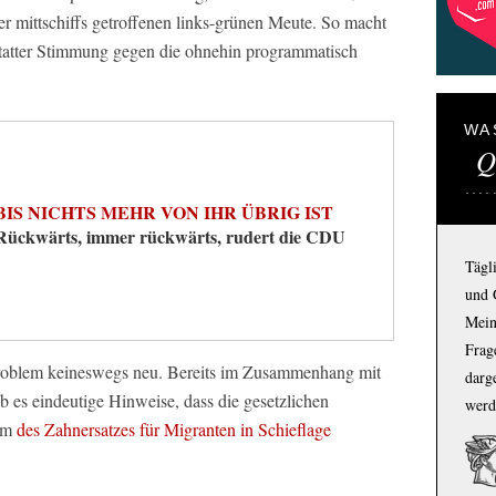
der mittschiffs getroffenen links-grünen Meute. So macht
statter Stimmung gegen die ohnehin programmatisch
WA
Q
BIS NICHTS MEHR VON IHR ÜBRIG IST
Rückwärts, immer rückwärts, rudert die CDU
Tägl
und 
Mein
Frage
 Problem keineswegs neu. Bereits im Zusammenhang mit
darg
 es eindeutige Hinweise, dass die gesetzlichen
werd
lem
des Zahnersatzes für Migranten in Schieflage