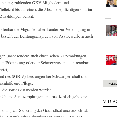
n beitragszahlenden GKV-Mitgliedern und
elleicht bis auf einen: die Abschiebepflichtigen sind im
Zuzahlungen befreit.
offenbar die Migranten aller Länder zur Vereinigung in
, besteht der Leistungsanspruch von Asylbewerbern auch
igen (insbesondere auch chronischen!) Erkrankungen,
ten Erkrankung oder der Schmerzzustände untrennbar
etzt,
hend des SGB V) Leistungen bei Schwangerschaft und
enhilfe und Pflege,
Weiter
, die sonst akut werden würden
pfohlene Schutzimpfungen und medizinisch gebotene
VIDE
dlung zur Sicherung der Gesundheit unerlässlich ist,
d v. a. psychische Erkrankungen sein (§ 6 AsylbLG)