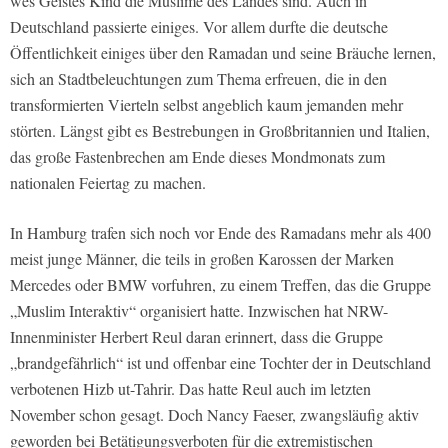
wes Geistes Kind die Muslime des Landes sind. Auch in
Deutschland passierte einiges. Vor allem durfte die deutsche
Öffentlichkeit einiges über den Ramadan und seine Bräuche lernen,
sich an Stadtbeleuchtungen zum Thema erfreuen, die in den
transformierten Vierteln selbst angeblich kaum jemanden mehr
störten. Längst gibt es Bestrebungen in Großbritannien und Italien,
das große Fastenbrechen am Ende dieses Mondmonats zum
nationalen Feiertag zu machen.
In Hamburg trafen sich noch vor Ende des Ramadans mehr als 400
meist junge Männer, die teils in großen Karossen der Marken
Mercedes oder BMW vorfuhren, zu einem Treffen, das die Gruppe
„Muslim Interaktiv“ organisiert hatte. Inzwischen hat NRW-
Innenminister Herbert Reul daran erinnert, dass die Gruppe
„brandgefährlich“ ist und offenbar eine Tochter der in Deutschland
verbotenen Hizb ut-Tahrir. Das hatte Reul auch im letzten
November schon gesagt. Doch Nancy Faeser, zwangsläufig aktiv
geworden bei Betätigungsverboten für die extremistischen