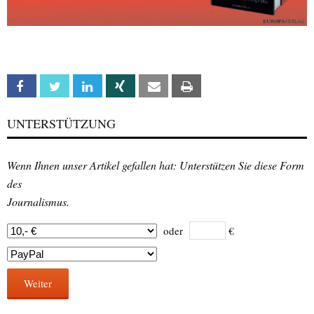
Facebook
Twitter
Linkedin
Xing
Email
Print
UNTERSTÜTZUNG
Wenn Ihnen unser Artikel gefallen hat: Unterstützen Sie diese Form
des
Journalismus.
oder
€
Weiter