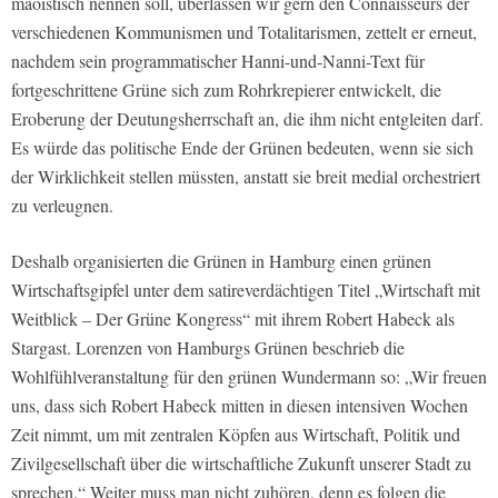
maoistisch nennen soll, überlassen wir gern den Connaisseurs der
verschiedenen Kommunismen und Totalitarismen, zettelt er erneut,
nachdem sein programmatischer Hanni-und-Nanni-Text für
fortgeschrittene Grüne sich zum Rohrkrepierer entwickelt, die
Eroberung der Deutungsherrschaft an, die ihm nicht entgleiten darf.
Es würde das politische Ende der Grünen bedeuten, wenn sie sich
der Wirklichkeit stellen müssten, anstatt sie breit medial orchestriert
zu verleugnen.
Deshalb organisierten die Grünen in Hamburg einen grünen
Wirtschaftsgipfel unter dem satireverdächtigen Titel „Wirtschaft mit
Weitblick – Der Grüne Kongress“ mit ihrem Robert Habeck als
Stargast. Lorenzen von Hamburgs Grünen beschrieb die
Wohlfühlveranstaltung für den grünen Wundermann so: „Wir freuen
uns, dass sich Robert Habeck mitten in diesen intensiven Wochen
Zeit nimmt, um mit zentralen Köpfen aus Wirtschaft, Politik und
Zivilgesellschaft über die wirtschaftliche Zukunft unserer Stadt zu
sprechen.“ Weiter muss man nicht zuhören, denn es folgen die